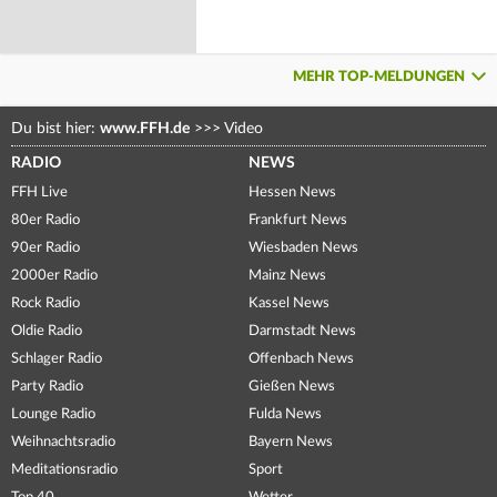
MEHR TOP-MELDUNGEN
Du bist hier:
www.FFH.de
>>>
Video
RADIO
NEWS
FFH Live
Hessen News
80er Radio
Frankfurt News
90er Radio
Wiesbaden News
2000er Radio
Mainz News
Rock Radio
Kassel News
Oldie Radio
Darmstadt News
Schlager Radio
Offenbach News
Party Radio
Gießen News
Lounge Radio
Fulda News
Weihnachtsradio
Bayern News
Meditationsradio
Sport