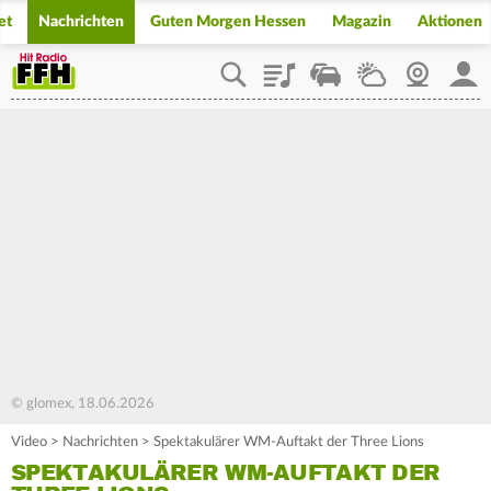
et
Nachrichten
Guten Morgen Hessen
Magazin
Aktionen
Playlist
Staupilot
Wetter
Webcam
Mein
© glomex, 18.06.2026
Video
>
Nachrichten
>
Spektakulärer WM-Auftakt der Three Lions
SPEKTAKULÄRER WM-AUFTAKT DER