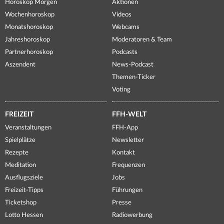
Horoskop Morgen
Aktionen
Wochenhoroskop
Videos
Monatshoroskop
Webcams
Jahreshoroskop
Moderatoren & Team
Partnerhoroskop
Podcasts
Aszendent
News-Podcast
Themen-Ticker
Voting
FREIZEIT
FFH-WELT
Veranstaltungen
FFH-App
Spielplätze
Newsletter
Rezepte
Kontakt
Meditation
Frequenzen
Ausflugsziele
Jobs
Freizeit-Tipps
Führungen
Ticketshop
Presse
Lotto Hessen
Radiowerbung