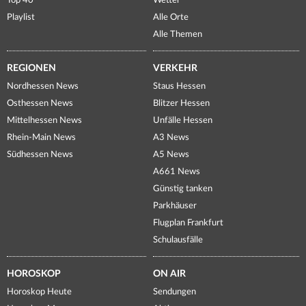
Top 40
Wetter
Playlist
Alle Orte
Alle Themen
REGIONEN
VERKEHR
Nordhessen News
Staus Hessen
Osthessen News
Blitzer Hessen
Mittelhessen News
Unfälle Hessen
Rhein-Main News
A3 News
Südhessen News
A5 News
A661 News
Günstig tanken
Parkhäuser
Flugplan Frankfurt
Schulausfälle
HOROSKOP
ON AIR
Horoskop Heute
Sendungen