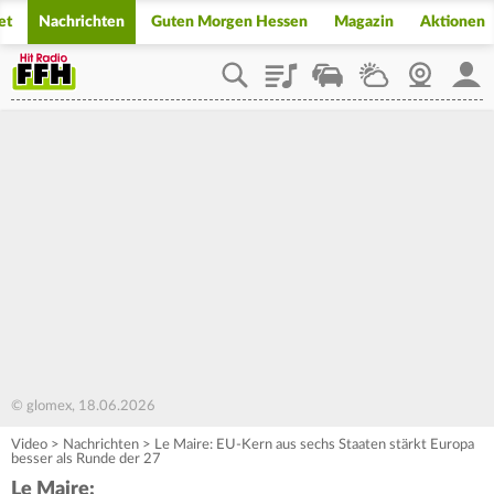
et
Nachrichten
Guten Morgen Hessen
Magazin
Aktionen
Playlist
Staupilot
Wetter
Webcam
Mein
© glomex, 18.06.2026
Video
>
Nachrichten
>
Le Maire: EU-Kern aus sechs Staaten stärkt Europa
besser als Runde der 27
Le Maire: