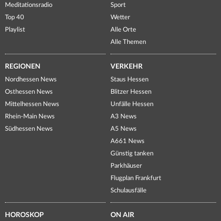
Meditationsradio
Sport
Top 40
Wetter
Playlist
Alle Orte
Alle Themen
REGIONEN
VERKEHR
Nordhessen News
Staus Hessen
Osthessen News
Blitzer Hessen
Mittelhessen News
Unfälle Hessen
Rhein-Main News
A3 News
Südhessen News
A5 News
A661 News
Günstig tanken
Parkhäuser
Flugplan Frankfurt
Schulausfälle
HOROSKOP
ON AIR