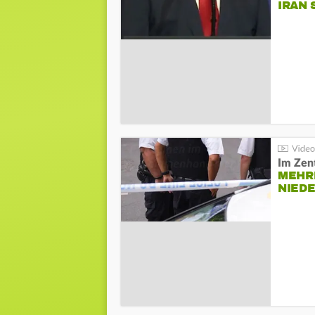
IRAN 
Im Zen
MEHR
NIED