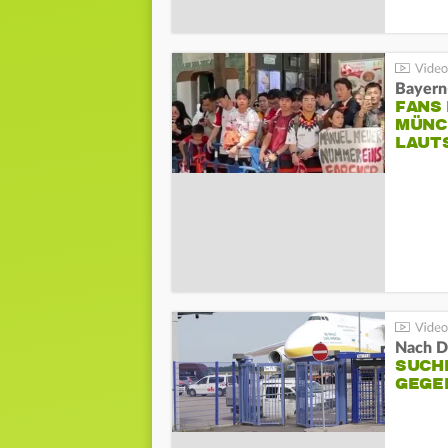
Bayern
FANS
MÜNC
LAUT
Nach D
SUCH
GEGE