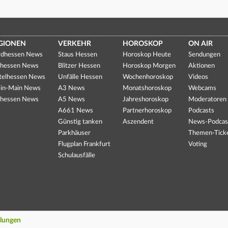
GIONEN
VERKEHR
HOROSKOP
ON AIR
dhessen News
Staus Hessen
Horoskop Heute
Sendungen
hessen News
Blitzer Hessen
Horoskop Morgen
Aktionen
telhessen News
Unfälle Hessen
Wochenhoroskop
Videos
in-Main News
A3 News
Monatshoroskop
Webcams
hessen News
A5 News
Jahreshoroskop
Moderatoren
A661 News
Partnerhoroskop
Podcasts
Günstig tanken
Aszendent
News-Podcas
Parkhäuser
Themen-Tick
Flugplan Frankfurt
Voting
Schulausfälle
llungen