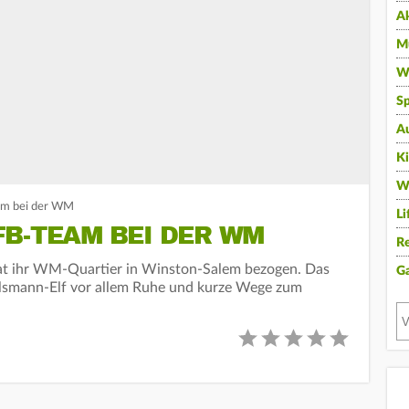
A
Mu
Wi
Sp
A
K
W
am bei der WM
Li
B-TEAM BEI DER WM
Re
at ihr WM-Quartier in Winston-Salem bezogen. Das
G
elsmann-Elf vor allem Ruhe und kurze Wege zum