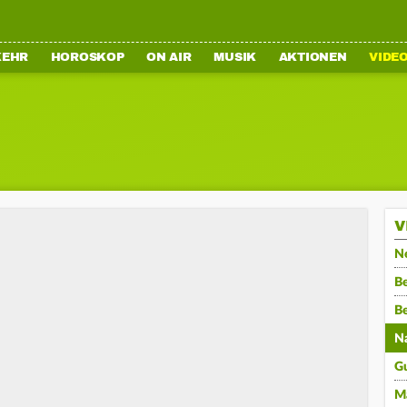
KEHR
HOROSKOP
ON AIR
MUSIK
AKTIONEN
VIDE
V
N
Be
B
N
G
M