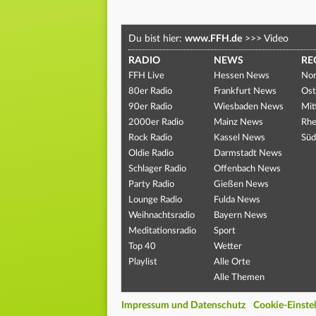
Du bist hier:
www.FFH.de
>>>
Video
RADIO
NEWS
RE
FFH Live
Hessen News
Nor
80er Radio
Frankfurt News
Ost
90er Radio
Wiesbaden News
Mit
2000er Radio
Mainz News
Rhe
Rock Radio
Kassel News
Süd
Oldie Radio
Darmstadt News
Schlager Radio
Offenbach News
Party Radio
Gießen News
Lounge Radio
Fulda News
Weihnachtsradio
Bayern News
Meditationsradio
Sport
Top 40
Wetter
Playlist
Alle Orte
Alle Themen
Impressum und Datenschutz
Cookie-Einste