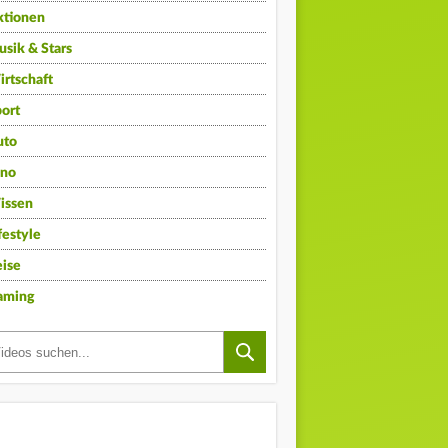
ktionen
sik & Stars
rtschaft
ort
uto
ino
issen
festyle
ise
aming