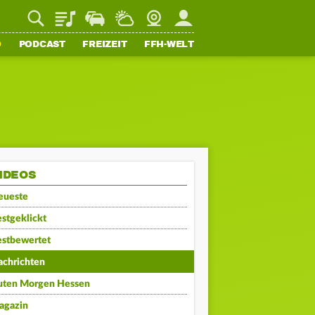
Playlist
Staupilot
Wetter
Webcam
Mein FFH
O
PODCAST
FREIZEIT
FFH-WELT
IDEOS
eueste
stgeklickt
estbewertet
achrichten
uten Morgen Hessen
agazin