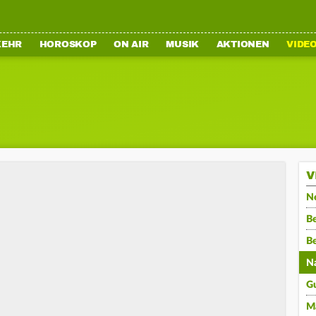
KEHR
HOROSKOP
ON AIR
MUSIK
AKTIONEN
VIDE
V
N
Be
B
N
G
M