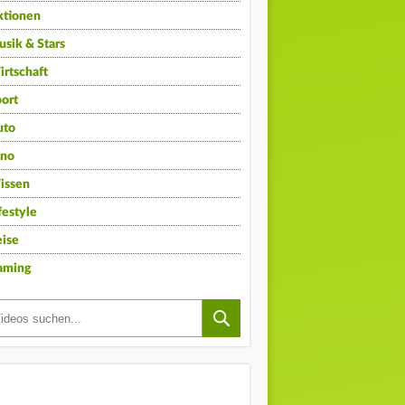
ktionen
sik & Stars
rtschaft
ort
uto
ino
issen
festyle
ise
aming