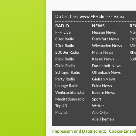
Du bist hier:
www.FFH.de
>>>
Video
RADIO
NEWS
RE
FFH Live
Hessen News
Nor
80er Radio
Frankfurt News
Ost
90er Radio
Wiesbaden News
Mit
2000er Radio
Mainz News
Rhe
Rock Radio
Kassel News
Süd
Oldie Radio
Darmstadt News
Schlager Radio
Offenbach News
Party Radio
Gießen News
Lounge Radio
Fulda News
Weihnachtsradio
Bayern News
Meditationsradio
Sport
Top 40
Wetter
Playlist
Alle Orte
Alle Themen
Impressum und Datenschutz
Cookie-Einste