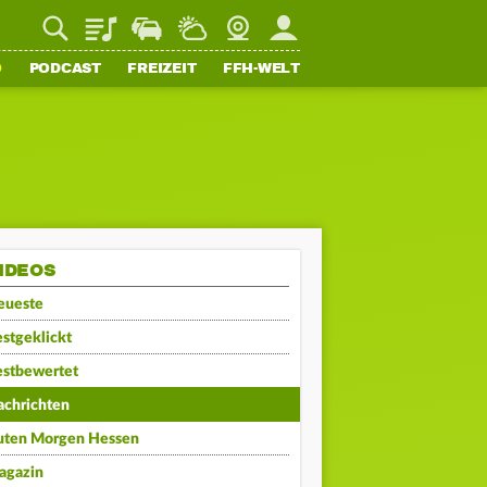
Playlist
Staupilot
Wetter
Webcam
Mein FFH
O
PODCAST
FREIZEIT
FFH-WELT
IDEOS
eueste
stgeklickt
estbewertet
achrichten
uten Morgen Hessen
agazin