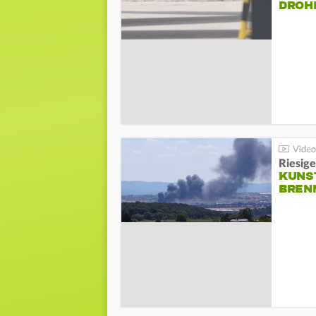
DROH
Riesige
KUNS
BREN