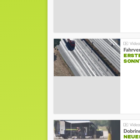
Fahrve
ERST
SONN
Dobrin
NEUE