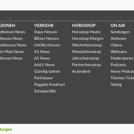
GIONEN
VERKEHR
HOROSKOP
ON AIR
dhessen News
Staus Hessen
Horoskop Heute
Sendungen
hessen News
Blitzer Hessen
Horoskop Morgen
Aktionen
telhessen News
Unfälle Hessen
Wochenhoroskop
Videos
in-Main News
A3 News
Monatshoroskop
Webcams
hessen News
A5 News
Jahreshoroskop
Moderatoren
A661 News
Partnerhoroskop
Podcasts
Günstig tanken
Aszendent
News-Podcas
Parkhäuser
Themen-Tick
Flugplan Frankfurt
Voting
Schulausfälle
llungen