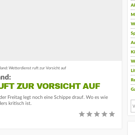
A
Mu
Wi
Sp
A
K
W
and: Wetterdienst ruft zur Vorsicht auf
Li
and:
Re
UFT ZUR VORSICHT AUF
G
der Freitag legt noch eine Schippe drauf. Wo es wie
s kritisch ist.