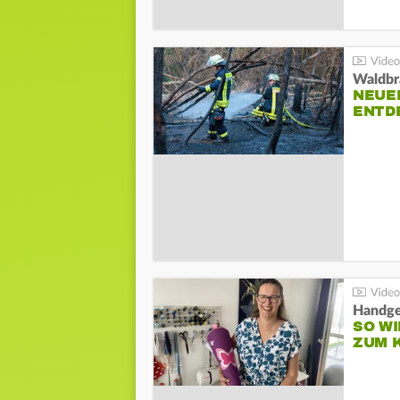
Waldbr
NEUE
ENTD
Handge
SO WI
ZUM 