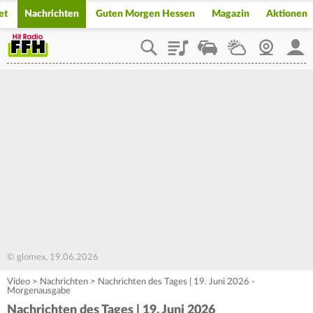
et
Nachrichten
Guten Morgen Hessen
Magazin
Aktionen
Playlist
Staupilot
Wetter
Webcam
Mein
© glomex, 19.06.2026
Video
>
Nachrichten
>
Nachrichten des Tages | 19. Juni 2026 -
Morgenausgabe
Nachrichten des Tages | 19. Juni 2026