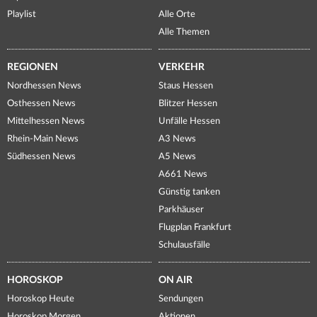
Playlist
Alle Orte
Alle Themen
REGIONEN
VERKEHR
Nordhessen News
Staus Hessen
Osthessen News
Blitzer Hessen
Mittelhessen News
Unfälle Hessen
Rhein-Main News
A3 News
Südhessen News
A5 News
A661 News
Günstig tanken
Parkhäuser
Flugplan Frankfurt
Schulausfälle
HOROSKOP
ON AIR
Horoskop Heute
Sendungen
Horoskop Morgen
Aktionen