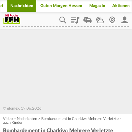
et
Nachrichten
Guten Morgen Hessen
Magazin
Aktionen
Playlist
Staupilot
Wetter
Webcam
Mein
© glomex, 19.06.2026
Video
>
Nachrichten
>
Bombardement in Charkiw: Mehrere Verletzte -
auch Kinder
Bombardement in Charkiw: Mehrere Verletzte