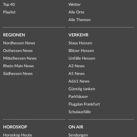
Top 40
Wetter
Playlist
Alle Orte
Alle Themen
REGIONEN
VERKEHR
Nordhessen News
Staus Hessen
Osthessen News
Blitzer Hessen
Mittelhessen News
Unfälle Hessen
Rhein-Main News
A3 News
Südhessen News
A5 News
A661 News
Günstig tanken
Parkhäuser
Flugplan Frankfurt
Schulausfälle
HOROSKOP
ON AIR
Horoskop Heute
Sendungen