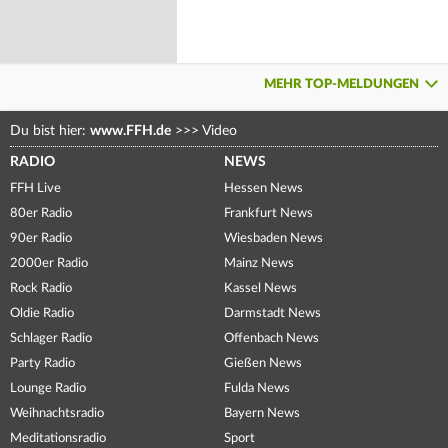
MEHR TOP-MELDUNGEN
Du bist hier:
www.FFH.de
>>>
Video
RADIO
NEWS
FFH Live
Hessen News
80er Radio
Frankfurt News
90er Radio
Wiesbaden News
2000er Radio
Mainz News
Rock Radio
Kassel News
Oldie Radio
Darmstadt News
Schlager Radio
Offenbach News
Party Radio
Gießen News
Lounge Radio
Fulda News
Weihnachtsradio
Bayern News
Meditationsradio
Sport