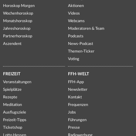
Horoskop Morgen
Aktionen
Wochenhoroskop
Videos
Monatshoroskop
Webcams
Jahreshoroskop
Moderatoren & Team
Partnerhoroskop
Podcasts
Aszendent
News-Podcast
Themen-Ticker
Voting
FREIZEIT
FFH-WELT
Veranstaltungen
FFH-App
Spielplätze
Newsletter
Rezepte
Kontakt
Meditation
Frequenzen
Ausflugsziele
Jobs
Freizeit-Tipps
Führungen
Ticketshop
Presse
Lotto Hessen
Radiowerbung