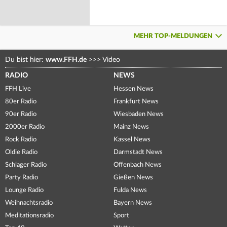
MEHR TOP-MELDUNGEN
Du bist hier:
www.FFH.de
>>>
Video
RADIO
NEWS
FFH Live
Hessen News
80er Radio
Frankfurt News
90er Radio
Wiesbaden News
2000er Radio
Mainz News
Rock Radio
Kassel News
Oldie Radio
Darmstadt News
Schlager Radio
Offenbach News
Party Radio
Gießen News
Lounge Radio
Fulda News
Weihnachtsradio
Bayern News
Meditationsradio
Sport