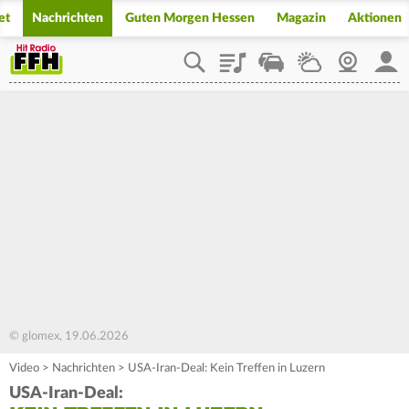
et
Nachrichten
Guten Morgen Hessen
Magazin
Aktionen
Playlist
Staupilot
Wetter
Webcam
Mein
© glomex, 19.06.2026
Video
>
Nachrichten
>
USA-Iran-Deal: Kein Treffen in Luzern
USA-Iran-Deal: