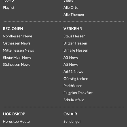
Top 40
Wetter
Playlist
Alle Orte
Alle Themen
REGIONEN
VERKEHR
Nordhessen News
Staus Hessen
Osthessen News
Blitzer Hessen
Mittelhessen News
Unfälle Hessen
Rhein-Main News
A3 News
Südhessen News
A5 News
A661 News
Günstig tanken
Parkhäuser
Flugplan Frankfurt
Schulausfälle
HOROSKOP
ON AIR
Horoskop Heute
Sendungen