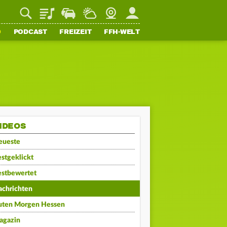
Playlist
Staupilot
Wetter
Webcam
Mein FFH
O
PODCAST
FREIZEIT
FFH-WELT
IDEOS
eueste
stgeklickt
estbewertet
achrichten
uten Morgen Hessen
agazin