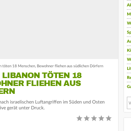
A
Mu
Wi
Sp
A
K
W
on töten 18 Menschen, Bewohner fliehen aus südlichen Dörfern
Li
 LIBANON TÖTEN 18
Re
HNER FLIEHEN AUS
G
ERN
nach israelischen Luftangriffen im Süden und Osten
tive gerät unter Druck.