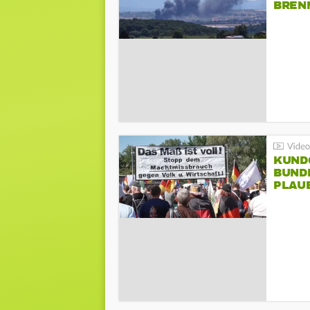
BREN
KUND
BUND
PLAU
GEGE