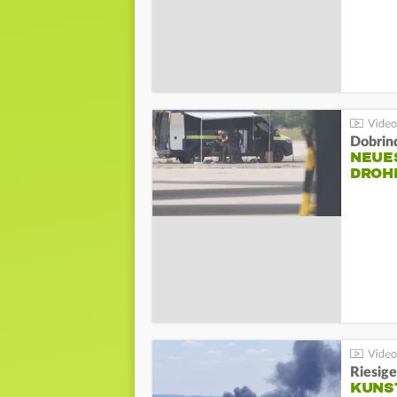
Dobrin
NEUE
DROH
Riesige
KUNS