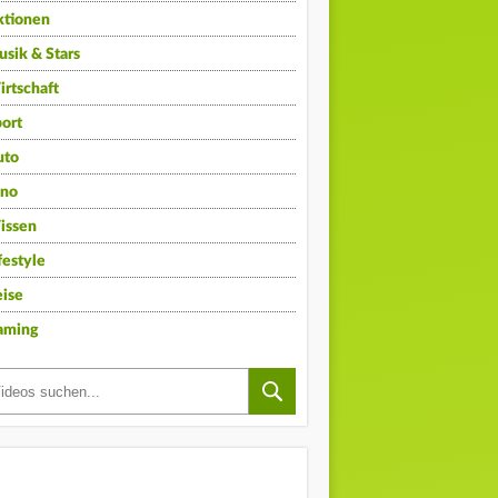
ktionen
sik & Stars
rtschaft
ort
uto
ino
issen
festyle
ise
aming