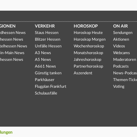
GIONEN
VERKEHR
HOROSKOP
ON AIR
dhessen News
Staus Hessen
Horoskop Heute
Sendungen
hessen News
Blitzer Hessen
Horoskop Morgen
Aktionen
telhessen News
Unfälle Hessen
Wochenhoroskop
Videos
in-Main News
A3 News
Monatshoroskop
Webcams
hessen News
A5 News
Jahreshoroskop
Moderatoren
A661 News
Partnerhoroskop
Podcasts
Günstig tanken
Aszendent
News-Podcas
Parkhäuser
Themen-Tick
Flugplan Frankfurt
Voting
Schulausfälle
llungen