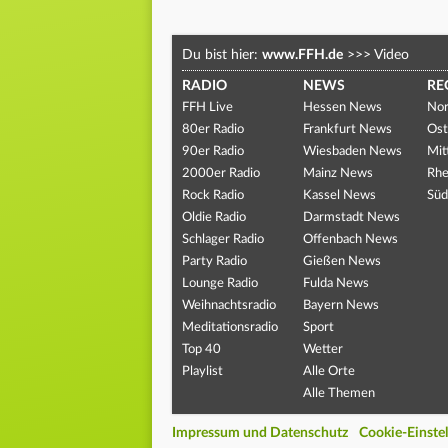
Du bist hier:
www.FFH.de
>>>
Video
RADIO
NEWS
RE
FFH Live
Hessen News
Nor
80er Radio
Frankfurt News
Ost
90er Radio
Wiesbaden News
Mit
2000er Radio
Mainz News
Rhe
Rock Radio
Kassel News
Süd
Oldie Radio
Darmstadt News
Schlager Radio
Offenbach News
Party Radio
Gießen News
Lounge Radio
Fulda News
Weihnachtsradio
Bayern News
Meditationsradio
Sport
Top 40
Wetter
Playlist
Alle Orte
Alle Themen
Impressum und Datenschutz
Cookie-Einste