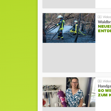
Waldbr
NEUE
ENTD
Handge
SO WI
ZUM 