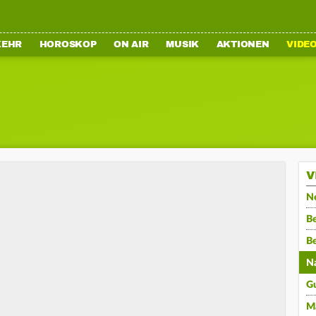
KEHR
HOROSKOP
ON AIR
MUSIK
AKTIONEN
VIDE
V
N
Be
B
N
G
M