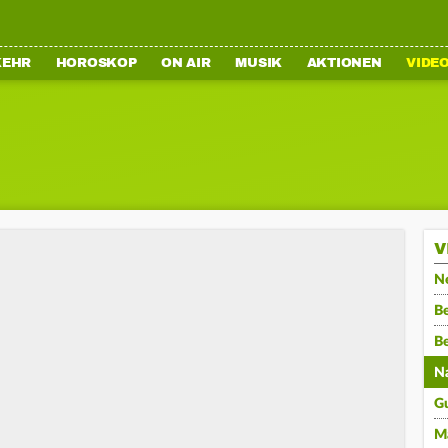
KEHR
HOROSKOP
ON AIR
MUSIK
AKTIONEN
VIDE
V
N
Be
B
N
G
M