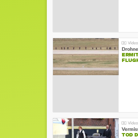
Drohnen
ERMI
FLUG
Vermis
TOD 