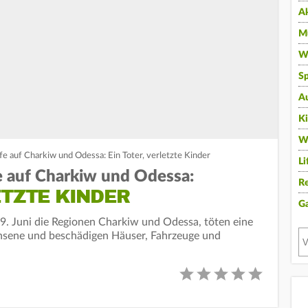
A
Mu
Wi
Sp
A
K
W
fe auf Charkiw und Odessa: Ein Toter, verletzte Kinder
Li
e auf Charkiw und Odessa:
Re
ETZTE KINDER
G
19. Juni die Regionen Charkiw und Odessa, töten eine
hsene und beschädigen Häuser, Fahrzeuge und