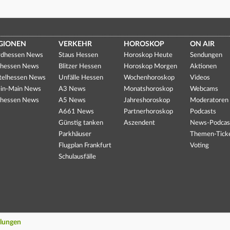
GIONEN
VERKEHR
HOROSKOP
ON AIR
dhessen News
Staus Hessen
Horoskop Heute
Sendungen
hessen News
Blitzer Hessen
Horoskop Morgen
Aktionen
telhessen News
Unfälle Hessen
Wochenhoroskop
Videos
in-Main News
A3 News
Monatshoroskop
Webcams
hessen News
A5 News
Jahreshoroskop
Moderatoren
A661 News
Partnerhoroskop
Podcasts
Günstig tanken
Aszendent
News-Podcas
Parkhäuser
Themen-Tick
Flugplan Frankfurt
Voting
Schulausfälle
llungen