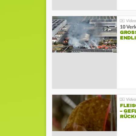
10 Ver
GROSS
NDLI
FLEI
– GEF
ÜCKG