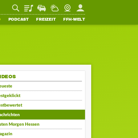
Playlist
Staupilot
Wetter
Webcam
Mein FFH
O
PODCAST
FREIZEIT
FFH-WELT
IDEOS
eueste
stgeklickt
estbewertet
achrichten
uten Morgen Hessen
agazin