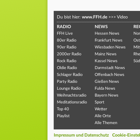
Du bist hier:
www.FFH.de
>>>
Video
RADIO
NEWS
RE
FFH Live
Hessen News
Nor
80er Radio
Frankfurt News
Ost
90er Radio
Wiesbaden News
Mit
2000er Radio
Mainz News
Rhe
Rock Radio
Kassel News
Süd
Oldie Radio
Darmstadt News
Schlager Radio
Offenbach News
Party Radio
Gießen News
Lounge Radio
Fulda News
Weihnachtsradio
Bayern News
Meditationsradio
Sport
Top 40
Wetter
Playlist
Alle Orte
Alle Themen
Impressum und Datenschutz
Cookie-Einste