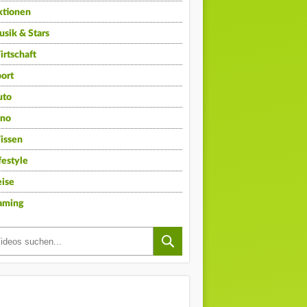
ktionen
sik & Stars
rtschaft
ort
uto
ino
issen
festyle
ise
aming