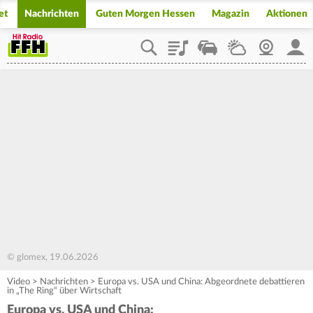
et
Nachrichten
Guten Morgen Hessen
Magazin
Aktionen
Playlist
Staupilot
Wetter
Webcam
Mein
© glomex, 19.06.2026
Video
>
Nachrichten
>
Europa vs. USA und China: Abgeordnete debattieren
in „The Ring“ über Wirtschaft
Europa vs. USA und China: