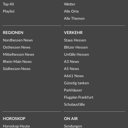
Top 40
Wetter
Playlist
Alle Orte
Alle Themen
REGIONEN
VERKEHR
Nordhessen News
Staus Hessen
Osthessen News
Blitzer Hessen
Mittelhessen News
Unfälle Hessen
Rhein-Main News
A3 News
Südhessen News
A5 News
A661 News
Günstig tanken
Parkhäuser
Flugplan Frankfurt
Schulausfälle
HOROSKOP
ON AIR
Horoskop Heute
Sendungen