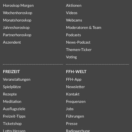
Horoskop Morgen
Aktionen
Wochenhoroskop
Videos
Monatshoroskop
Webcams
Jahreshoroskop
Moderatoren & Team
Partnerhoroskop
Podcasts
Aszendent
News-Podcast
Themen-Ticker
Voting
FREIZEIT
FFH-WELT
Veranstaltungen
FFH-App
Spielplätze
Newsletter
Rezepte
Kontakt
Meditation
Frequenzen
Ausflugsziele
Jobs
Freizeit-Tipps
Führungen
Ticketshop
Presse
Lotto Hessen
Radiowerbung