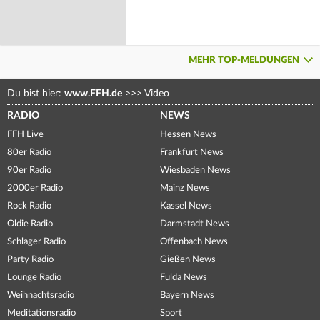
MEHR TOP-MELDUNGEN
Du bist hier:
www.FFH.de
>>>
Video
RADIO
NEWS
FFH Live
Hessen News
80er Radio
Frankfurt News
90er Radio
Wiesbaden News
2000er Radio
Mainz News
Rock Radio
Kassel News
Oldie Radio
Darmstadt News
Schlager Radio
Offenbach News
Party Radio
Gießen News
Lounge Radio
Fulda News
Weihnachtsradio
Bayern News
Meditationsradio
Sport