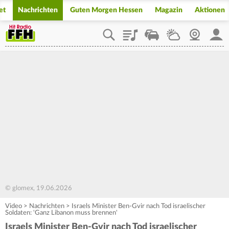
et
Nachrichten
Guten Morgen Hessen
Magazin
Aktionen
Playlist
Staupilot
Wetter
Webcam
Mein
© glomex, 19.06.2026
Video
>
Nachrichten
>
Israels Minister Ben-Gvir nach Tod israelischer
Soldaten: 'Ganz Libanon muss brennen'
Israels Minister Ben-Gvir nach Tod israelischer