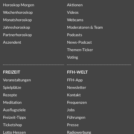
Horoskop Morgen
Aktionen
Wochenhoroskop
Videos
Monatshoroskop
Webcams
Jahreshoroskop
Moderatoren & Team
Partnerhoroskop
Podcasts
Aszendent
News-Podcast
Themen-Ticker
Voting
FREIZEIT
FFH-WELT
Veranstaltungen
FFH-App
Spielplätze
Newsletter
Rezepte
Kontakt
Meditation
Frequenzen
Ausflugsziele
Jobs
Freizeit-Tipps
Führungen
Ticketshop
Presse
Lotto Hessen
Radiowerbung