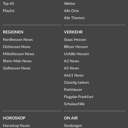
Top 40
Wetter
Playlist
Alle Orte
Alle Themen
REGIONEN
VERKEHR
Nordhessen News
Staus Hessen
Osthessen News
Blitzer Hessen
Mittelhessen News
Unfälle Hessen
Rhein-Main News
A3 News
Südhessen News
A5 News
A661 News
Günstig tanken
Parkhäuser
Flugplan Frankfurt
Schulausfälle
HOROSKOP
ON AIR
Horoskop Heute
Sendungen