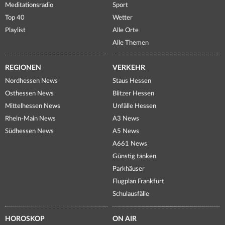
Meditationsradio
Sport
Top 40
Wetter
Playlist
Alle Orte
Alle Themen
REGIONEN
VERKEHR
Nordhessen News
Staus Hessen
Osthessen News
Blitzer Hessen
Mittelhessen News
Unfälle Hessen
Rhein-Main News
A3 News
Südhessen News
A5 News
A661 News
Günstig tanken
Parkhäuser
Flugplan Frankfurt
Schulausfälle
HOROSKOP
ON AIR