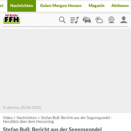
et
Nachrichten
Guten Morgen Hessen
Magazin
Aktionen
Playlist
Staupilot
Wetter
Webcam
Mein
© glomex, 20.06.2026
Video
>
Nachrichten
>
Stefan Buß: Bericht aus der Segensgondel -
Herzblick über dem Hessentag
Stefan Buß: Bericht aus der Segensgondel