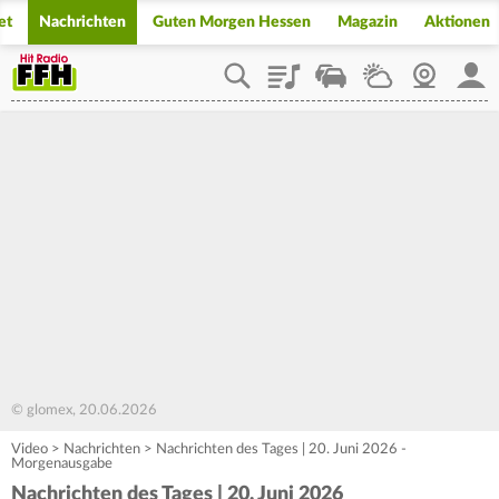
et
Nachrichten
Guten Morgen Hessen
Magazin
Aktionen
Playlist
Staupilot
Wetter
Webcam
Mein
© glomex, 20.06.2026
Video
>
Nachrichten
>
Nachrichten des Tages | 20. Juni 2026 -
Morgenausgabe
Nachrichten des Tages | 20. Juni 2026