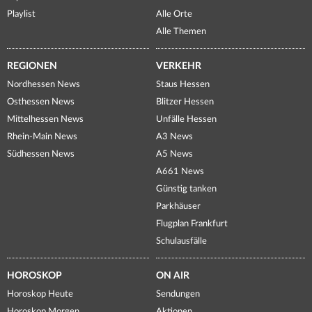
Playlist
Alle Orte
Alle Themen
REGIONEN
VERKEHR
Nordhessen News
Staus Hessen
Osthessen News
Blitzer Hessen
Mittelhessen News
Unfälle Hessen
Rhein-Main News
A3 News
Südhessen News
A5 News
A661 News
Günstig tanken
Parkhäuser
Flugplan Frankfurt
Schulausfälle
HOROSKOP
ON AIR
Horoskop Heute
Sendungen
Horoskop Morgen
Aktionen