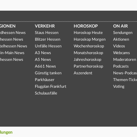
GIONEN
VERKEHR
HOROSKOP
ON AIR
dhessen News
Staus Hessen
Horoskop Heute
Sendungen
hessen News
Blitzer Hessen
Horoskop Morgen
Aktionen
telhessen News
Unfälle Hessen
Wochenhoroskop
Videos
in-Main News
A3 News
Monatshoroskop
Webcams
hessen News
A5 News
Jahreshoroskop
Moderatoren
A661 News
Partnerhoroskop
Podcasts
Günstig tanken
Aszendent
News-Podcas
Parkhäuser
Themen-Tick
Flugplan Frankfurt
Voting
Schulausfälle
llungen