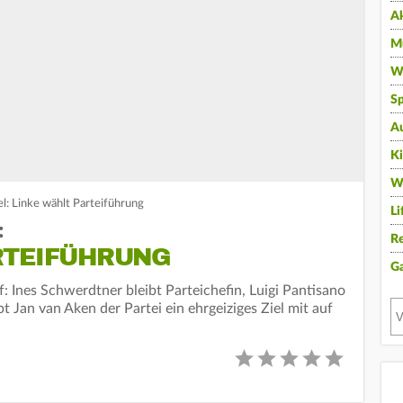
A
Mu
Wi
Sp
A
K
W
l: Linke wählt Parteiführung
Li
:
Re
RTEIFÜHRUNG
G
uf: Ines Schwerdtner bleibt Parteichefin, Luigi Pantisano
t Jan van Aken der Partei ein ehrgeiziges Ziel mit auf