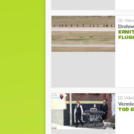
Drohnen
ERMI
FLUG
Vermis
TOD 