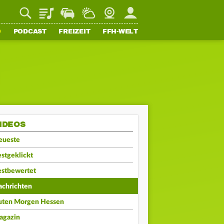
Playlist
Staupilot
Wetter
Webcam
Mein FFH
O
PODCAST
FREIZEIT
FFH-WELT
IDEOS
eueste
stgeklickt
estbewertet
achrichten
uten Morgen Hessen
agazin