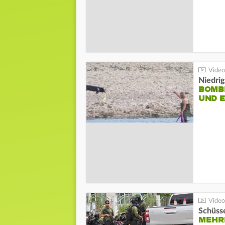
Niedri
BOMB
UND 
Schüsse
MEHRE