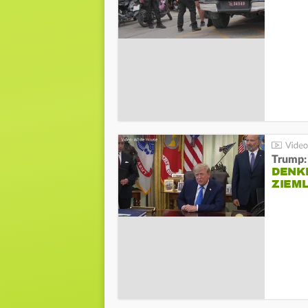
Trump:
DENKE
ZIEML