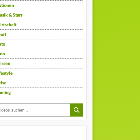
ktionen
sik & Stars
rtschaft
ort
uto
ino
issen
festyle
ise
aming