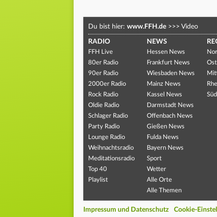
Du bist hier:
www.FFH.de
>>>
Video
RADIO
NEWS
RE
FFH Live
Hessen News
Nor
80er Radio
Frankfurt News
Ost
90er Radio
Wiesbaden News
Mit
2000er Radio
Mainz News
Rhe
Rock Radio
Kassel News
Süd
Oldie Radio
Darmstadt News
Schlager Radio
Offenbach News
Party Radio
Gießen News
Lounge Radio
Fulda News
Weihnachtsradio
Bayern News
Meditationsradio
Sport
Top 40
Wetter
Playlist
Alle Orte
Alle Themen
Impressum und Datenschutz
Cookie-Einste