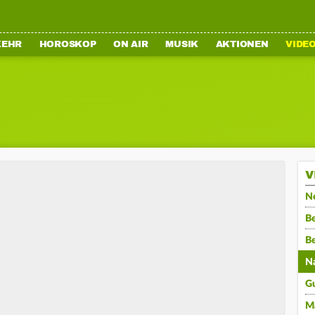
KEHR
HOROSKOP
ON AIR
MUSIK
AKTIONEN
VIDE
V
N
Be
B
N
G
M