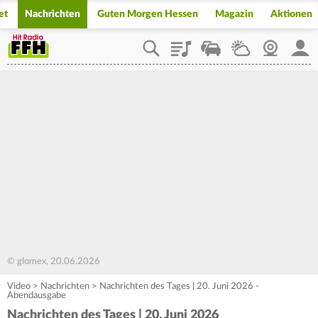
et
Nachrichten
Guten Morgen Hessen
Magazin
Aktionen
Playlist
Staupilot
Wetter
Webcam
Mein
© glomex, 20.06.2026
Video
>
Nachrichten
>
Nachrichten des Tages | 20. Juni 2026 -
Abendausgabe
Nachrichten des Tages | 20. Juni 2026