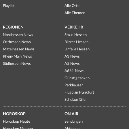
Playlist
Alle Orte
Alle Themen
REGIONEN
VERKEHR
Nordhessen News
Staus Hessen
Osthessen News
Blitzer Hessen
Mittelhessen News
Unfälle Hessen
Rhein-Main News
A3 News
Südhessen News
A5 News
A661 News
Günstig tanken
Parkhäuser
Flugplan Frankfurt
Schulausfälle
HOROSKOP
ON AIR
Horoskop Heute
Sendungen
Horoskop Morgen
Aktionen