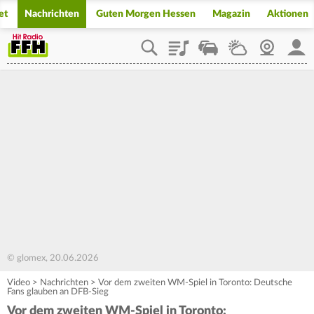
et
Nachrichten
Guten Morgen Hessen
Magazin
Aktionen
Playlist
Staupilot
Wetter
Webcam
Mein
© glomex, 20.06.2026
Video
>
Nachrichten
>
Vor dem zweiten WM-Spiel in Toronto: Deutsche
Fans glauben an DFB-Sieg
Vor dem zweiten WM-Spiel in Toronto: