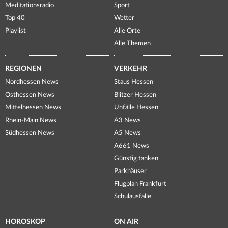
Meditationsradio
Sport
Top 40
Wetter
Playlist
Alle Orte
Alle Themen
REGIONEN
VERKEHR
Nordhessen News
Staus Hessen
Osthessen News
Blitzer Hessen
Mittelhessen News
Unfälle Hessen
Rhein-Main News
A3 News
Südhessen News
A5 News
A661 News
Günstig tanken
Parkhäuser
Flugplan Frankfurt
Schulausfälle
HOROSKOP
ON AIR