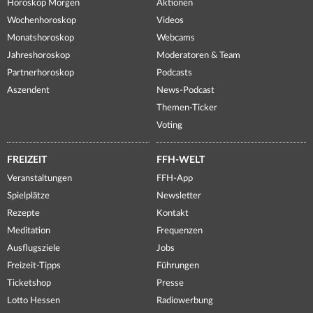
Horoskop Morgen
Aktionen
Wochenhoroskop
Videos
Monatshoroskop
Webcams
Jahreshoroskop
Moderatoren & Team
Partnerhoroskop
Podcasts
Aszendent
News-Podcast
Themen-Ticker
Voting
FREIZEIT
FFH-WELT
Veranstaltungen
FFH-App
Spielplätze
Newsletter
Rezepte
Kontakt
Meditation
Frequenzen
Ausflugsziele
Jobs
Freizeit-Tipps
Führungen
Ticketshop
Presse
Lotto Hessen
Radiowerbung