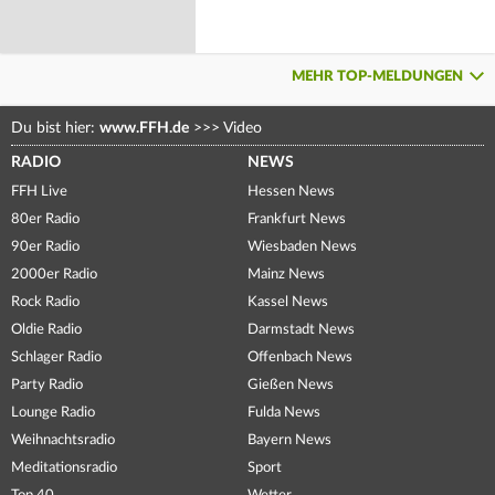
MEHR TOP-MELDUNGEN
Du bist hier:
www.FFH.de
>>>
Video
RADIO
NEWS
FFH Live
Hessen News
80er Radio
Frankfurt News
90er Radio
Wiesbaden News
2000er Radio
Mainz News
Rock Radio
Kassel News
Oldie Radio
Darmstadt News
Schlager Radio
Offenbach News
Party Radio
Gießen News
Lounge Radio
Fulda News
Weihnachtsradio
Bayern News
Meditationsradio
Sport