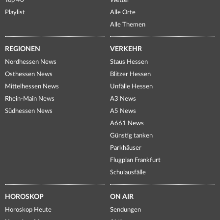
Top 40
Wetter
Playlist
Alle Orte
Alle Themen
REGIONEN
VERKEHR
Nordhessen News
Staus Hessen
Osthessen News
Blitzer Hessen
Mittelhessen News
Unfälle Hessen
Rhein-Main News
A3 News
Südhessen News
A5 News
A661 News
Günstig tanken
Parkhäuser
Flugplan Frankfurt
Schulausfälle
HOROSKOP
ON AIR
Horoskop Heute
Sendungen