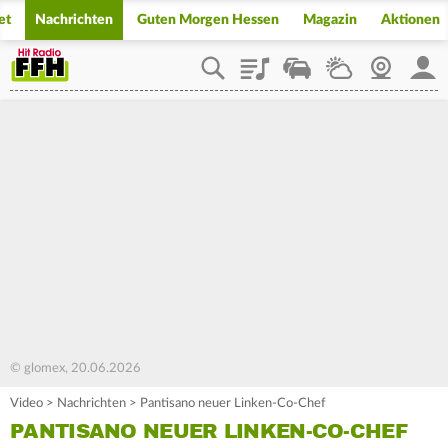
et
Nachrichten
Guten Morgen Hessen
Magazin
Aktionen
Playlist
Staupilot
Wetter
Webcam
Mein
© glomex, 20.06.2026
Video
>
Nachrichten
>
Pantisano neuer Linken-Co-Chef
PANTISANO NEUER LINKEN-CO-CHEF