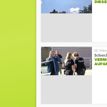
DIES
Schreck
VERM
AUFG