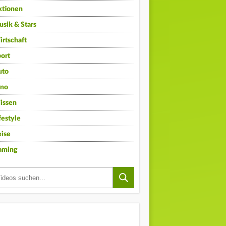
ktionen
sik & Stars
rtschaft
ort
uto
ino
issen
festyle
ise
aming