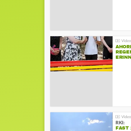
AHOR
REGE
ERIN
BEIM 
RKI:
FAST 