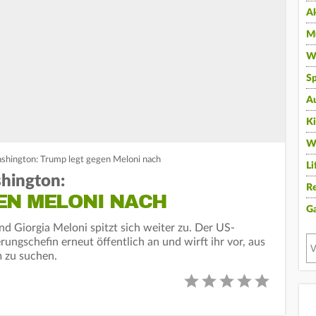
A
Mu
Wi
Sp
A
K
W
shington: Trump legt gegen Meloni nach
Li
hington:
Re
EN MELONI NACH
G
d Giorgia Meloni spitzt sich weiter zu. Der US-
erungschefin erneut öffentlich an und wirft ihr vor, aus
m zu suchen.