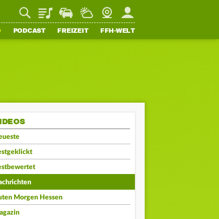
Playlist
Staupilot
Wetter
Webcam
Mein FFH
O
PODCAST
FREIZEIT
FFH-WELT
IDEOS
eueste
stgeklickt
estbewertet
achrichten
uten Morgen Hessen
agazin