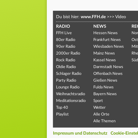
Du bist hier:
www.FFH.de
>>>
Video
RADIO
NEWS
RE
FFH Live
Hessen News
Nor
80er Radio
Frankfurt News
Ost
90er Radio
Wiesbaden News
Mit
2000er Radio
Mainz News
Rhe
Rock Radio
Kassel News
Süd
Oldie Radio
Darmstadt News
Schlager Radio
Offenbach News
Party Radio
Gießen News
Lounge Radio
Fulda News
Weihnachtsradio
Bayern News
Meditationsradio
Sport
Top 40
Wetter
Playlist
Alle Orte
Alle Themen
Impressum und Datenschutz
Cookie-Einste