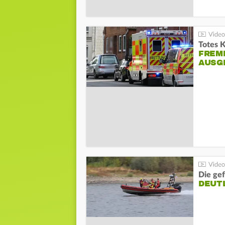
Totes 
FREM
AUSG
Die gef
DEUT