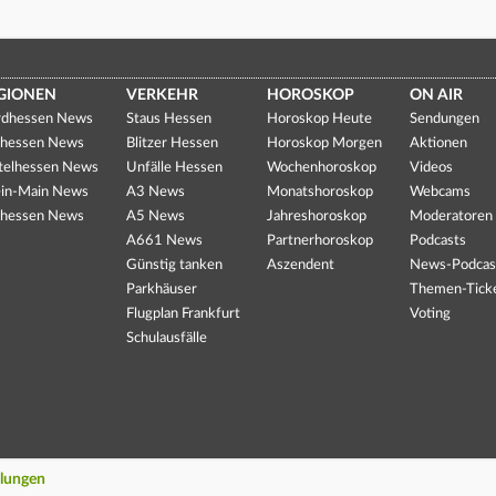
GIONEN
VERKEHR
HOROSKOP
ON AIR
dhessen News
Staus Hessen
Horoskop Heute
Sendungen
hessen News
Blitzer Hessen
Horoskop Morgen
Aktionen
telhessen News
Unfälle Hessen
Wochenhoroskop
Videos
in-Main News
A3 News
Monatshoroskop
Webcams
hessen News
A5 News
Jahreshoroskop
Moderatoren
A661 News
Partnerhoroskop
Podcasts
Günstig tanken
Aszendent
News-Podcas
Parkhäuser
Themen-Tick
Flugplan Frankfurt
Voting
Schulausfälle
llungen