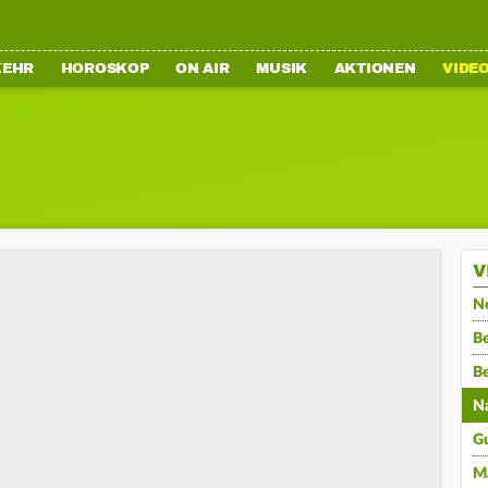
KEHR
HOROSKOP
ON AIR
MUSIK
AKTIONEN
VIDE
V
N
Be
B
N
G
M