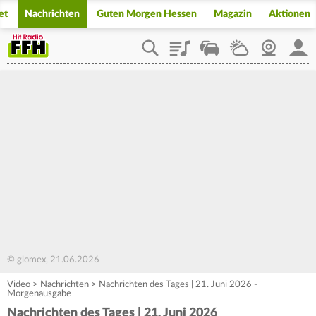
et
Nachrichten
Guten Morgen Hessen
Magazin
Aktionen
Playlist
Staupilot
Wetter
Webcam
Mein
© glomex, 21.06.2026
Video
>
Nachrichten
>
Nachrichten des Tages | 21. Juni 2026 -
Morgenausgabe
Nachrichten des Tages | 21. Juni 2026