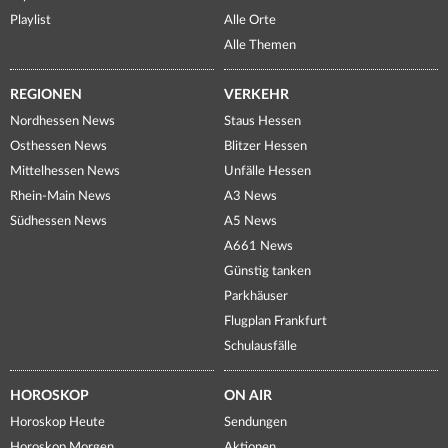
Playlist
Alle Orte
Alle Themen
REGIONEN
VERKEHR
Nordhessen News
Staus Hessen
Osthessen News
Blitzer Hessen
Mittelhessen News
Unfälle Hessen
Rhein-Main News
A3 News
Südhessen News
A5 News
A661 News
Günstig tanken
Parkhäuser
Flugplan Frankfurt
Schulausfälle
HOROSKOP
ON AIR
Horoskop Heute
Sendungen
Horoskop Morgen
Aktionen