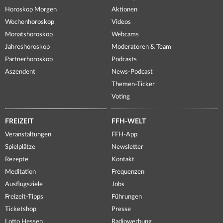
Horoskop Morgen
Aktionen
Wochenhoroskop
Videos
Monatshoroskop
Webcams
Jahreshoroskop
Moderatoren & Team
Partnerhoroskop
Podcasts
Aszendent
News-Podcast
Themen-Ticker
Voting
FREIZEIT
FFH-WELT
Veranstaltungen
FFH-App
Spielplätze
Newsletter
Rezepte
Kontakt
Meditation
Frequenzen
Ausflugsziele
Jobs
Freizeit-Tipps
Führungen
Ticketshop
Presse
Lotto Hessen
Radiowerbung