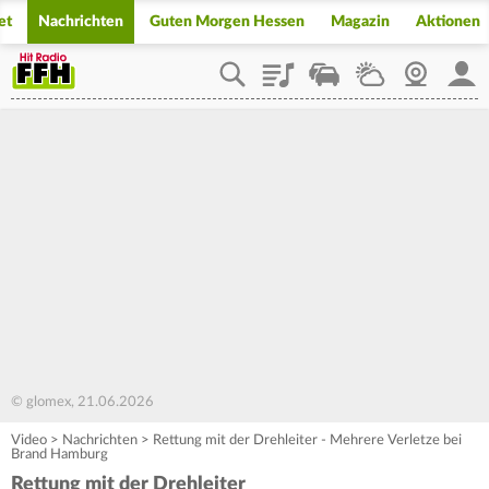
et
Nachrichten
Guten Morgen Hessen
Magazin
Aktionen
Playlist
Staupilot
Wetter
Webcam
Mein
© glomex, 21.06.2026
Video
>
Nachrichten
>
Rettung mit der Drehleiter - Mehrere Verletze bei
Brand Hamburg
Rettung mit der Drehleiter