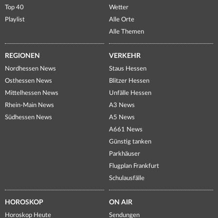
Top 40
Wetter
Playlist
Alle Orte
Alle Themen
REGIONEN
VERKEHR
Nordhessen News
Staus Hessen
Osthessen News
Blitzer Hessen
Mittelhessen News
Unfälle Hessen
Rhein-Main News
A3 News
Südhessen News
A5 News
A661 News
Günstig tanken
Parkhäuser
Flugplan Frankfurt
Schulausfälle
HOROSKOP
ON AIR
Horoskop Heute
Sendungen