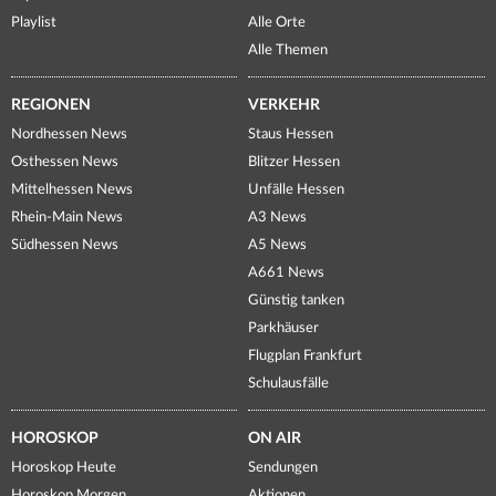
Playlist
Alle Orte
Alle Themen
REGIONEN
VERKEHR
Nordhessen News
Staus Hessen
Osthessen News
Blitzer Hessen
Mittelhessen News
Unfälle Hessen
Rhein-Main News
A3 News
Südhessen News
A5 News
A661 News
Günstig tanken
Parkhäuser
Flugplan Frankfurt
Schulausfälle
HOROSKOP
ON AIR
Horoskop Heute
Sendungen
Horoskop Morgen
Aktionen