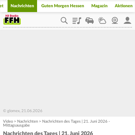
et
Nachrichten
Guten Morgen Hessen
Magazin
Aktionen
Playlist
Staupilot
Wetter
Webcam
Mein
© glomex, 21.06.2026
Video
>
Nachrichten
>
Nachrichten des Tages | 21. Juni 2026 -
Mittagsausgabe
Nachrichten des Tages | 21. Juni 2026