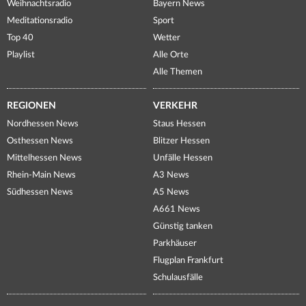
Weihnachtsradio
Bayern News
Meditationsradio
Sport
Top 40
Wetter
Playlist
Alle Orte
Alle Themen
REGIONEN
VERKEHR
Nordhessen News
Staus Hessen
Osthessen News
Blitzer Hessen
Mittelhessen News
Unfälle Hessen
Rhein-Main News
A3 News
Südhessen News
A5 News
A661 News
Günstig tanken
Parkhäuser
Flugplan Frankfurt
Schulausfälle