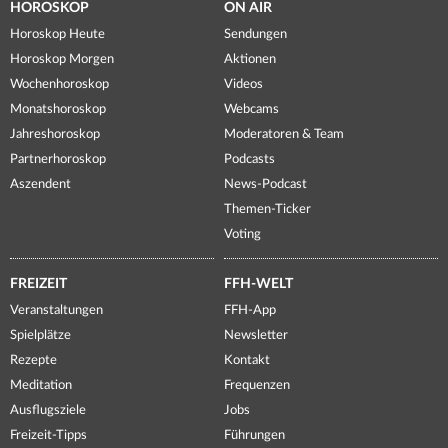
HOROSKOP
ON AIR
Horoskop Heute
Sendungen
Horoskop Morgen
Aktionen
Wochenhoroskop
Videos
Monatshoroskop
Webcams
Jahreshoroskop
Moderatoren & Team
Partnerhoroskop
Podcasts
Aszendent
News-Podcast
Themen-Ticker
Voting
FREIZEIT
FFH-WELT
Veranstaltungen
FFH-App
Spielplätze
Newsletter
Rezepte
Kontakt
Meditation
Frequenzen
Ausflugsziele
Jobs
Freizeit-Tipps
Führungen