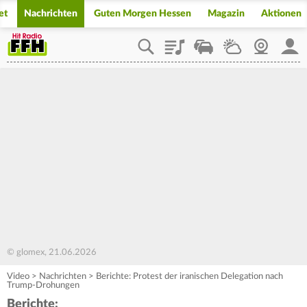
et
Nachrichten
Guten Morgen Hessen
Magazin
Aktionen
Playlist
Staupilot
Wetter
Webcam
Mein
© glomex, 21.06.2026
Video
>
Nachrichten
>
Berichte: Protest der iranischen Delegation nach
Trump-Drohungen
Berichte: