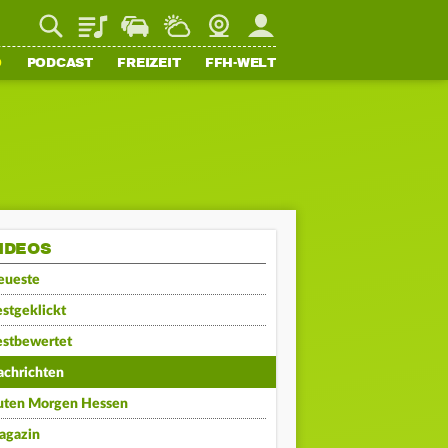
Playlist
Staupilot
Wetter
Webcam
Mein FFH
O
PODCAST
FREIZEIT
FFH-WELT
IDEOS
eueste
stgeklickt
estbewertet
achrichten
uten Morgen Hessen
agazin