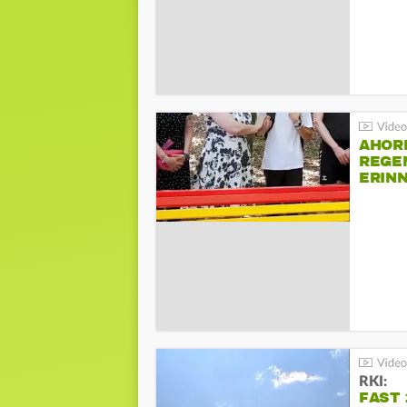
AHOR
REGE
ERIN
BEIM 
RKI:
FAST 