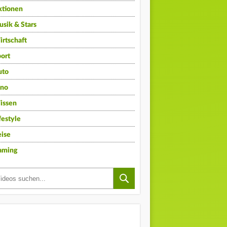
ktionen
sik & Stars
rtschaft
ort
uto
ino
issen
festyle
ise
aming