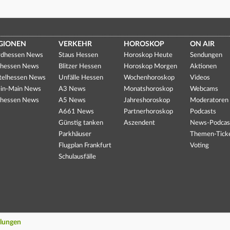
GIONEN
VERKEHR
HOROSKOP
ON AIR
dhessen News
Staus Hessen
Horoskop Heute
Sendungen
hessen News
Blitzer Hessen
Horoskop Morgen
Aktionen
telhessen News
Unfälle Hessen
Wochenhoroskop
Videos
in-Main News
A3 News
Monatshoroskop
Webcams
hessen News
A5 News
Jahreshoroskop
Moderatoren
A661 News
Partnerhoroskop
Podcasts
Günstig tanken
Aszendent
News-Podcas
Parkhäuser
Themen-Tick
Flugplan Frankfurt
Voting
Schulausfälle
llungen