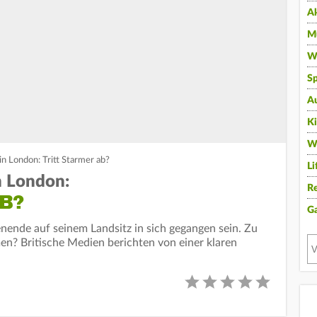
A
Mu
Wi
Sp
A
K
W
in London: Tritt Starmer ab?
Li
n London:
Re
B?
G
nende auf seinem Landsitz in sich gegangen sein. Zu
n? Britische Medien berichten von einer klaren