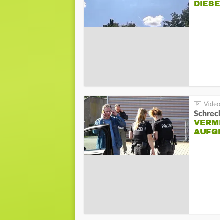
DIES
Schreck
VERM
AUFG