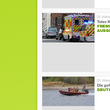
Totes 
FREM
AUSG
Die gef
DEUT