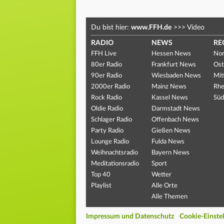
Du bist hier:
www.FFH.de
>>>
Video
RADIO
NEWS
RE
FFH Live
Hessen News
Nor
80er Radio
Frankfurt News
Ost
90er Radio
Wiesbaden News
Mit
2000er Radio
Mainz News
Rhe
Rock Radio
Kassel News
Süd
Oldie Radio
Darmstadt News
Schlager Radio
Offenbach News
Party Radio
Gießen News
Lounge Radio
Fulda News
Weihnachtsradio
Bayern News
Meditationsradio
Sport
Top 40
Wetter
Playlist
Alle Orte
Alle Themen
Impressum und Datenschutz
Cookie-Einste