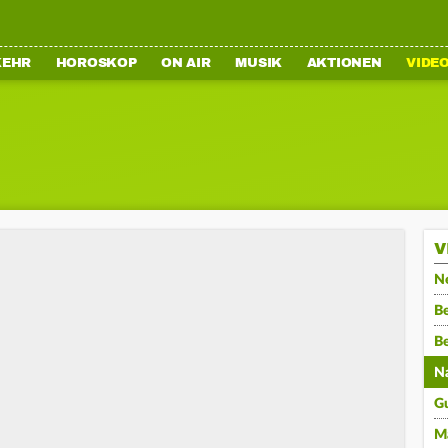
KEHR
HOROSKOP
ON AIR
MUSIK
AKTIONEN
VIDE
V
N
Be
B
N
G
M