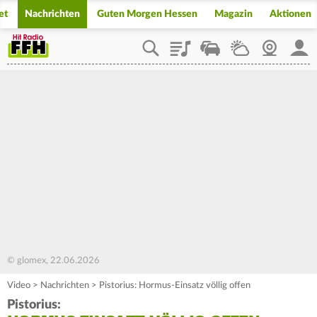
et
Nachrichten
Guten Morgen Hessen
Magazin
Aktionen
Playlist
Staupilot
Wetter
Webcam
Mein
© glomex, 22.06.2026
Video
>
Nachrichten
>
Pistorius: Hormus-Einsatz völlig offen
Pistorius: