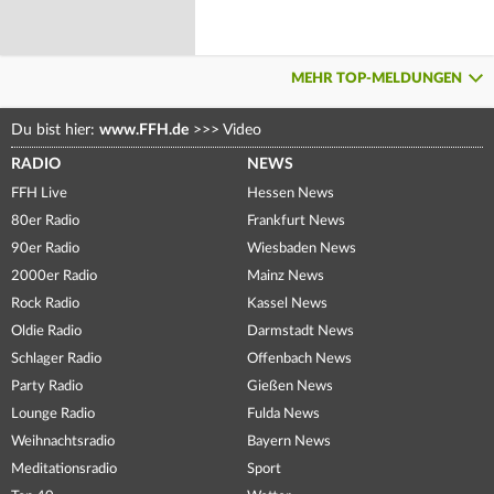
MEHR TOP-MELDUNGEN
Du bist hier:
www.FFH.de
>>>
Video
RADIO
NEWS
FFH Live
Hessen News
80er Radio
Frankfurt News
90er Radio
Wiesbaden News
2000er Radio
Mainz News
Rock Radio
Kassel News
Oldie Radio
Darmstadt News
Schlager Radio
Offenbach News
Party Radio
Gießen News
Lounge Radio
Fulda News
Weihnachtsradio
Bayern News
Meditationsradio
Sport