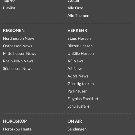
Top 40
Wetter
Playlist
Alle Orte
Alle Themen
REGIONEN
VERKEHR
Nordhessen News
Staus Hessen
Osthessen News
Blitzer Hessen
Mittelhessen News
Unfälle Hessen
Rhein-Main News
A3 News
Südhessen News
A5 News
A661 News
Günstig tanken
Parkhäuser
Flugplan Frankfurt
Schulausfälle
HOROSKOP
ON AIR
Horoskop Heute
Sendungen