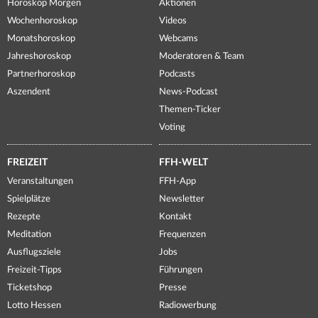
Horoskop Morgen
Aktionen
Wochenhoroskop
Videos
Monatshoroskop
Webcams
Jahreshoroskop
Moderatoren & Team
Partnerhoroskop
Podcasts
Aszendent
News-Podcast
Themen-Ticker
Voting
FREIZEIT
FFH-WELT
Veranstaltungen
FFH-App
Spielplätze
Newsletter
Rezepte
Kontakt
Meditation
Frequenzen
Ausflugsziele
Jobs
Freizeit-Tipps
Führungen
Ticketshop
Presse
Lotto Hessen
Radiowerbung