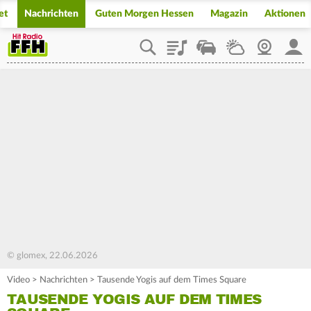
et
Nachrichten
Guten Morgen Hessen
Magazin
Aktionen
Playlist
Staupilot
Wetter
Webcam
Mein
© glomex, 22.06.2026
Video
>
Nachrichten
>
Tausende Yogis auf dem Times Square
TAUSENDE YOGIS AUF DEM TIMES