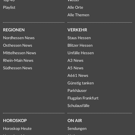
Top 40
Wetter
Playlist
Alle Orte
Alle Themen
REGIONEN
VERKEHR
Nordhessen News
Staus Hessen
Osthessen News
Blitzer Hessen
Mittelhessen News
Unfälle Hessen
Rhein-Main News
A3 News
Südhessen News
A5 News
A661 News
Günstig tanken
Parkhäuser
Flugplan Frankfurt
Schulausfälle
HOROSKOP
ON AIR
Horoskop Heute
Sendungen