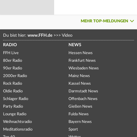
MEHR TOP-MELDUNGEN
Du bist hier:
www.FFH.de
>>>
Video
RADIO
NEWS
FFH Live
Hessen News
80er Radio
Frankfurt News
90er Radio
Wiesbaden News
2000er Radio
Mainz News
Rock Radio
Kassel News
Oldie Radio
Darmstadt News
Schlager Radio
Offenbach News
Party Radio
Gießen News
Lounge Radio
Fulda News
Weihnachtsradio
Bayern News
Meditationsradio
Sport