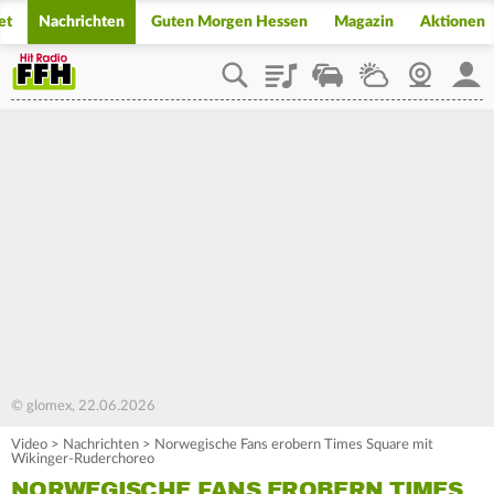
et
Nachrichten
Guten Morgen Hessen
Magazin
Aktionen
Playlist
Staupilot
Wetter
Webcam
Mein
© glomex, 22.06.2026
Video
>
Nachrichten
>
Norwegische Fans erobern Times Square mit
Wikinger-Ruderchoreo
NORWEGISCHE FANS EROBERN TIMES