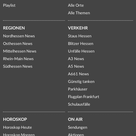
Playlist
Alle Orte
Alle Themen
REGIONEN
VERKEHR
Nordhessen News
Staus Hessen
Osthessen News
Blitzer Hessen
Mittelhessen News
Unfälle Hessen
Rhein-Main News
A3 News
Südhessen News
A5 News
A661 News
Günstig tanken
Parkhäuser
Flugplan Frankfurt
Schulausfälle
HOROSKOP
ON AIR
Horoskop Heute
Sendungen
Horoskop Morgen
Aktionen