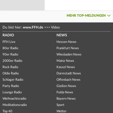
MEHR TOP-MELDUNGEN
Du bist hier:
www.FFH.de
>>>
Video
RADIO
NEWS
FFH Live
Hessen News
80er Radio
Frankfurt News
90er Radio
Wiesbaden News
2000er Radio
Mainz News
Rock Radio
Kassel News
Oldie Radio
Darmstadt News
Schlager Radio
Offenbach News
Party Radio
Gießen News
Lounge Radio
Fulda News
Weihnachtsradio
Bayern News
Meditationsradio
Sport
Top 40
Wetter