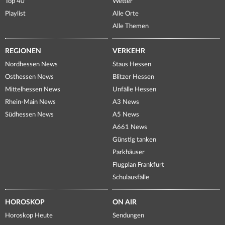
Top 40
Wetter
Playlist
Alle Orte
Alle Themen
REGIONEN
VERKEHR
Nordhessen News
Staus Hessen
Osthessen News
Blitzer Hessen
Mittelhessen News
Unfälle Hessen
Rhein-Main News
A3 News
Südhessen News
A5 News
A661 News
Günstig tanken
Parkhäuser
Flugplan Frankfurt
Schulausfälle
HOROSKOP
ON AIR
Horoskop Heute
Sendungen