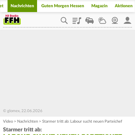
et
Nachrichten
Guten Morgen Hessen
Magazin
Aktionen
Playlist
Staupilot
Wetter
Webcam
Mein
© glomex, 22.06.2026
Video
>
Nachrichten
>
Starmer tritt ab: Labour sucht neuen Parteichef
Starmer tritt ab: