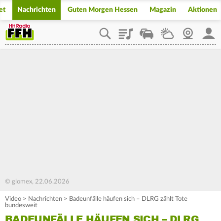
et
Nachrichten
Guten Morgen Hessen
Magazin
Aktionen
Playlist
Staupilot
Wetter
Webcam
Mein
© glomex, 22.06.2026
Video
>
Nachrichten
>
Badeunfälle häufen sich – DLRG zählt Tote
bundesweit
BADEUNFÄLLE HÄUFEN SICH – DLRG