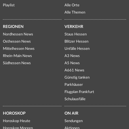
Playlist
Alle Orte
Alle Themen
REGIONEN
VERKEHR
Nordhessen News
Staus Hessen
Osthessen News
Blitzer Hessen
Mittelhessen News
Unfälle Hessen
Rhein-Main News
A3 News
Südhessen News
A5 News
A661 News
Günstig tanken
Parkhäuser
Flugplan Frankfurt
Schulausfälle
HOROSKOP
ON AIR
Horoskop Heute
Sendungen
Horoskop Morgen
Aktionen