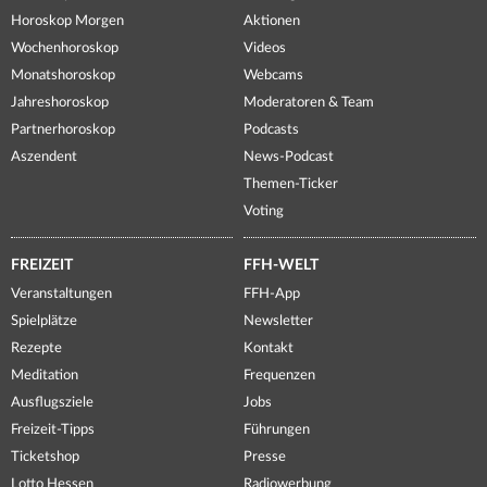
Horoskop Morgen
Aktionen
Wochenhoroskop
Videos
Monatshoroskop
Webcams
Jahreshoroskop
Moderatoren & Team
Partnerhoroskop
Podcasts
Aszendent
News-Podcast
Themen-Ticker
Voting
FREIZEIT
FFH-WELT
Veranstaltungen
FFH-App
Spielplätze
Newsletter
Rezepte
Kontakt
Meditation
Frequenzen
Ausflugsziele
Jobs
Freizeit-Tipps
Führungen
Ticketshop
Presse
Lotto Hessen
Radiowerbung