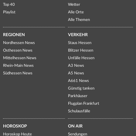
Top 40
Wetter
Playlist
Alle Orte
Alle Themen
REGIONEN
VERKEHR
Nordhessen News
Staus Hessen
Osthessen News
Blitzer Hessen
Mittelhessen News
Unfälle Hessen
Rhein-Main News
A3 News
Südhessen News
A5 News
A661 News
Günstig tanken
Parkhäuser
Flugplan Frankfurt
Schulausfälle
HOROSKOP
ON AIR
Horoskop Heute
Sendungen