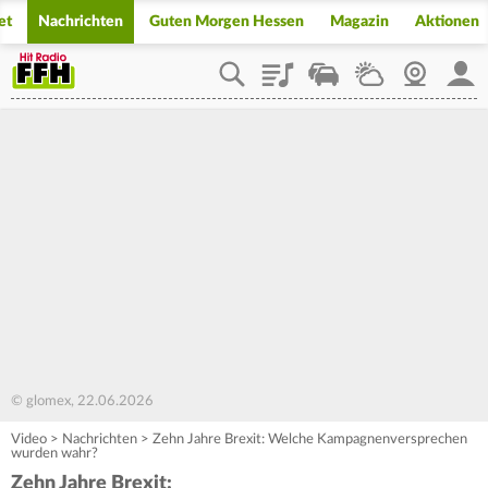
et
Nachrichten
Guten Morgen Hessen
Magazin
Aktionen
Playlist
Staupilot
Wetter
Webcam
Mein
© glomex, 22.06.2026
Video
>
Nachrichten
>
Zehn Jahre Brexit: Welche Kampagnenversprechen
wurden wahr?
Zehn Jahre Brexit: