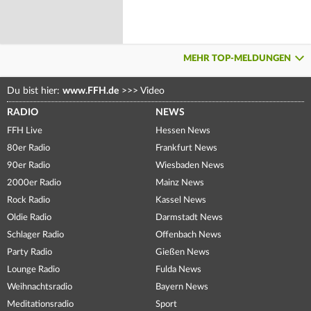
MEHR TOP-MELDUNGEN
Du bist hier:
www.FFH.de
>>>
Video
RADIO
NEWS
FFH Live
Hessen News
80er Radio
Frankfurt News
90er Radio
Wiesbaden News
2000er Radio
Mainz News
Rock Radio
Kassel News
Oldie Radio
Darmstadt News
Schlager Radio
Offenbach News
Party Radio
Gießen News
Lounge Radio
Fulda News
Weihnachtsradio
Bayern News
Meditationsradio
Sport