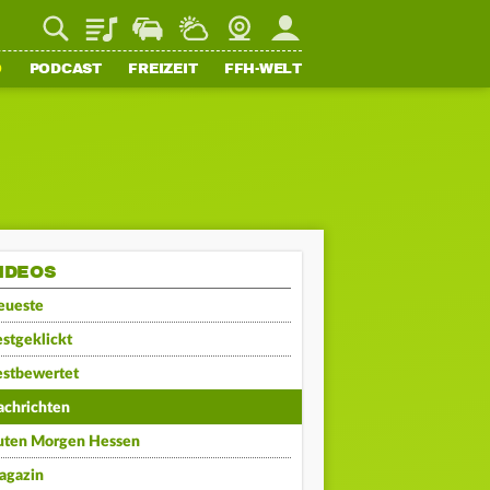
Playlist
Staupilot
Wetter
Webcam
Mein FFH
O
PODCAST
FREIZEIT
FFH-WELT
IDEOS
eueste
stgeklickt
estbewertet
achrichten
uten Morgen Hessen
agazin