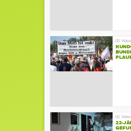
KUND
BUND
PLAU
GEGE
22-JÄ
GEFU