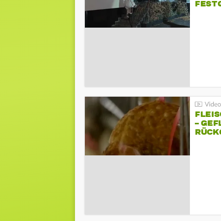
FEST
FLEI
– GEF
ÜCKG