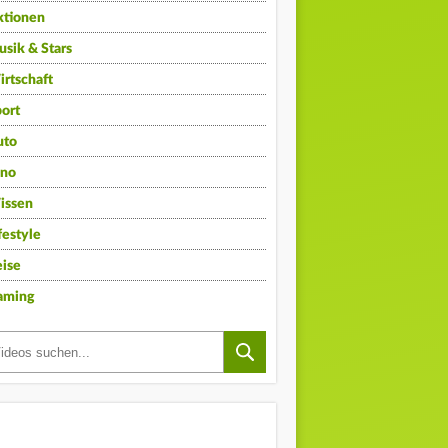
ktionen
sik & Stars
rtschaft
ort
uto
ino
issen
festyle
ise
aming