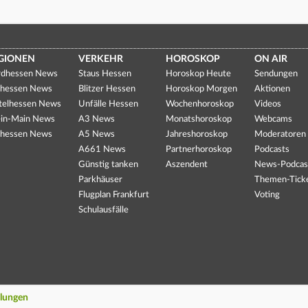
GIONEN
VERKEHR
HOROSKOP
ON AIR
dhessen News
Staus Hessen
Horoskop Heute
Sendungen
hessen News
Blitzer Hessen
Horoskop Morgen
Aktionen
telhessen News
Unfälle Hessen
Wochenhoroskop
Videos
in-Main News
A3 News
Monatshoroskop
Webcams
hessen News
A5 News
Jahreshoroskop
Moderatoren
A661 News
Partnerhoroskop
Podcasts
Günstig tanken
Aszendent
News-Podcas
Parkhäuser
Themen-Tick
Flugplan Frankfurt
Voting
Schulausfälle
llungen