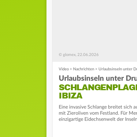
© glomex, 22.06.2026
Video
>
Nachrichten
>
Urlaubsinseln unter D
Urlaubsinseln unter Dr
SCHLANGENPLAGE
IBIZA
Eine invasive Schlange breitet sich 
mit Zieroliven vom Festland. Für Men
einzigartige Eidechsenwelt der Inse