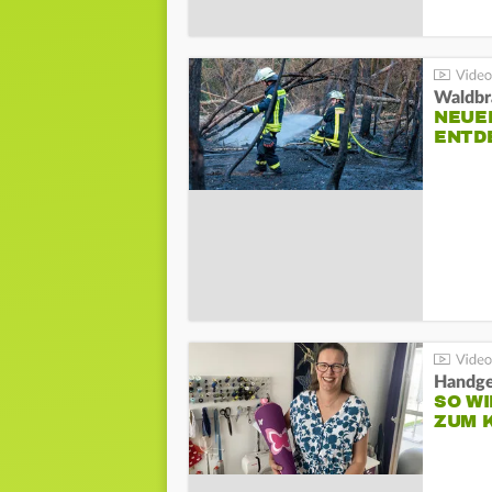
Waldbr
NEUE
ENTD
Handge
SO WI
ZUM 