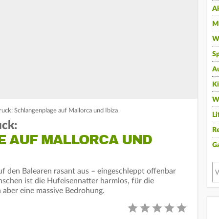
A
Mu
Wi
Sp
A
K
W
ruck: Schlangenplage auf Mallorca und Ibiza
Li
uck:
Re
 AUF MALLORCA UND
G
auf den Balearen rasant aus – eingeschleppt offenbar
schen ist die Hufeisennatter harmlos, für die
ln aber eine massive Bedrohung.