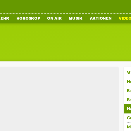
KEHR
HOROSKOP
ON AIR
MUSIK
AKTIONEN
VIDE
V
N
Be
B
N
G
M