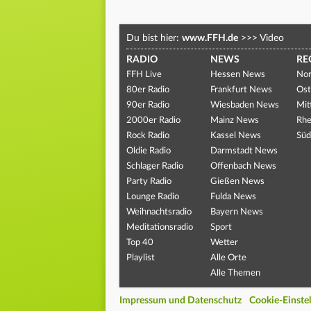
Du bist hier:
www.FFH.de
>>>
Video
RADIO
NEWS
RE
FFH Live
Hessen News
Nor
80er Radio
Frankfurt News
Ost
90er Radio
Wiesbaden News
Mit
2000er Radio
Mainz News
Rhe
Rock Radio
Kassel News
Süd
Oldie Radio
Darmstadt News
Schlager Radio
Offenbach News
Party Radio
Gießen News
Lounge Radio
Fulda News
Weihnachtsradio
Bayern News
Meditationsradio
Sport
Top 40
Wetter
Playlist
Alle Orte
Alle Themen
Impressum und Datenschutz
Cookie-Einste