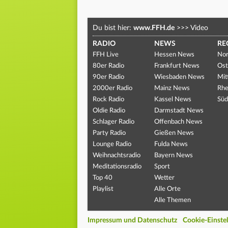
Du bist hier:
www.FFH.de
>>>
Video
RADIO
NEWS
RE
FFH Live
Hessen News
Nor
80er Radio
Frankfurt News
Ost
90er Radio
Wiesbaden News
Mit
2000er Radio
Mainz News
Rhe
Rock Radio
Kassel News
Süd
Oldie Radio
Darmstadt News
Schlager Radio
Offenbach News
Party Radio
Gießen News
Lounge Radio
Fulda News
Weihnachtsradio
Bayern News
Meditationsradio
Sport
Top 40
Wetter
Playlist
Alle Orte
Alle Themen
Impressum und Datenschutz
Cookie-Einste