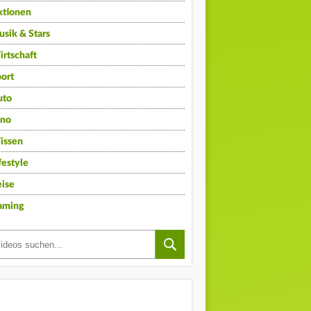
ktionen
sik & Stars
rtschaft
ort
uto
ino
issen
festyle
ise
aming