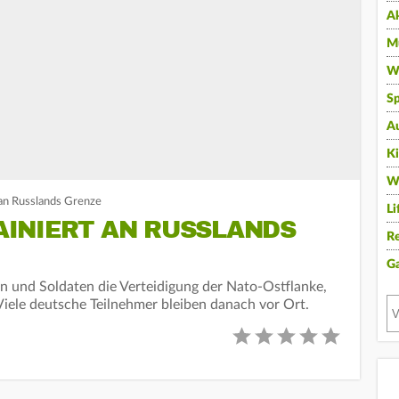
A
Mu
Wi
Sp
A
K
W
an Russlands Grenze
Li
INIERT AN RUSSLANDS
Re
G
n und Soldaten die Verteidigung der Nato-Ostflanke,
Viele deutsche Teilnehmer bleiben danach vor Ort.