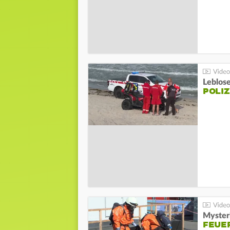
Leblos
POLIZ
Mysteri
FEUE