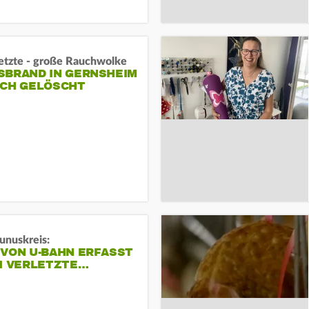
letzte - große Rauchwolke
BRAND IN GERNSHEIM E
CH GELÖSCHT
unuskreis:
 VON U-BAHN ERFASST
EI VERLETZTE…