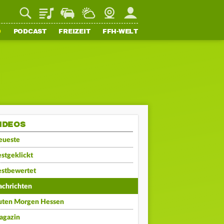
Playlist
Staupilot
Wetter
Webcam
Mein FFH
O
PODCAST
FREIZEIT
FFH-WELT
IDEOS
eueste
stgeklickt
estbewertet
achrichten
uten Morgen Hessen
agazin