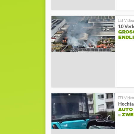
10 Ver
GROSS
NDLI
Hochta
AUTO
– ZW