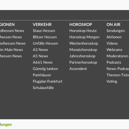
GIONEN
VERKEHR
HOROSKOP
ON AIR
dhessen News
Staus Hessen
Horoskop Heute
Sendungen
hessen News
Blitzer Hessen
Horoskop Morgen
Aktionen
telhessen News
Unfälle Hessen
Wochenhoroskop
Videos
in-Main News
A3 News
Monatshoroskop
Webcams
hessen News
A5 News
Jahreshoroskop
Moderatoren
A661 News
Partnerhoroskop
Podcasts
Günstig tanken
Aszendent
News-Podcas
Parkhäuser
Themen-Tick
Flugplan Frankfurt
Voting
Schulausfälle
llungen