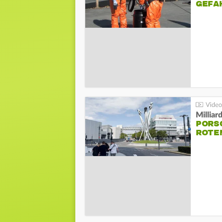
GEFA
Millia
PORSC
ROTE