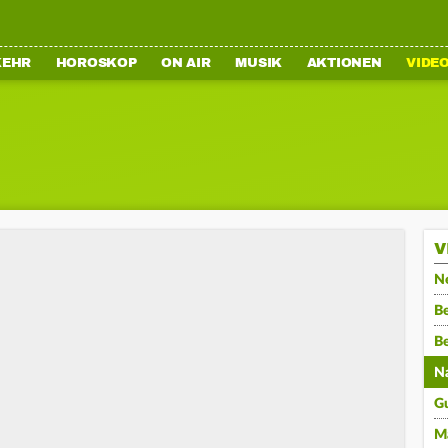
KEHR
HOROSKOP
ON AIR
MUSIK
AKTIONEN
VIDE
V
N
Be
B
N
G
M