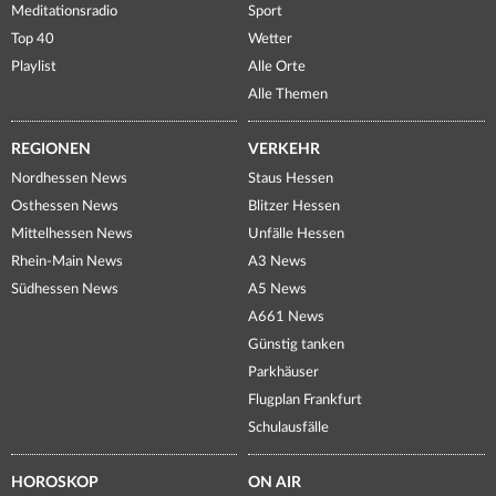
Meditationsradio
Sport
Top 40
Wetter
Playlist
Alle Orte
Alle Themen
REGIONEN
VERKEHR
Nordhessen News
Staus Hessen
Osthessen News
Blitzer Hessen
Mittelhessen News
Unfälle Hessen
Rhein-Main News
A3 News
Südhessen News
A5 News
A661 News
Günstig tanken
Parkhäuser
Flugplan Frankfurt
Schulausfälle
HOROSKOP
ON AIR