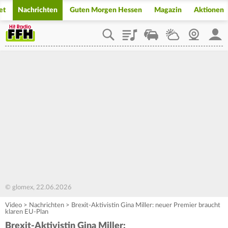
et
Nachrichten
Guten Morgen Hessen
Magazin
Aktionen
Playlist
Staupilot
Wetter
Webcam
Mein
© glomex, 22.06.2026
Video
>
Nachrichten
>
Brexit-Aktivistin Gina Miller: neuer Premier braucht
klaren EU-Plan
Brexit-Aktivistin Gina Miller: