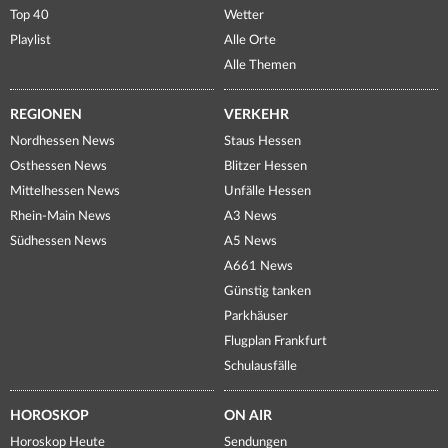
Top 40
Wetter
Playlist
Alle Orte
Alle Themen
REGIONEN
VERKEHR
Nordhessen News
Staus Hessen
Osthessen News
Blitzer Hessen
Mittelhessen News
Unfälle Hessen
Rhein-Main News
A3 News
Südhessen News
A5 News
A661 News
Günstig tanken
Parkhäuser
Flugplan Frankfurt
Schulausfälle
HOROSKOP
ON AIR
Horoskop Heute
Sendungen