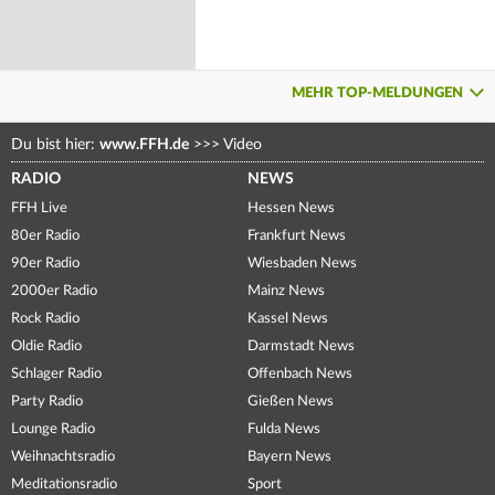
MEHR TOP-MELDUNGEN
Du bist hier:
www.FFH.de
>>>
Video
RADIO
NEWS
FFH Live
Hessen News
80er Radio
Frankfurt News
90er Radio
Wiesbaden News
2000er Radio
Mainz News
Rock Radio
Kassel News
Oldie Radio
Darmstadt News
Schlager Radio
Offenbach News
Party Radio
Gießen News
Lounge Radio
Fulda News
Weihnachtsradio
Bayern News
Meditationsradio
Sport