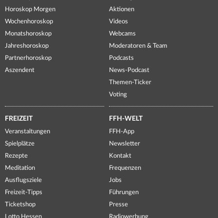
Horoskop Morgen
Aktionen
Wochenhoroskop
Videos
Monatshoroskop
Webcams
Jahreshoroskop
Moderatoren & Team
Partnerhoroskop
Podcasts
Aszendent
News-Podcast
Themen-Ticker
Voting
FREIZEIT
FFH-WELT
Veranstaltungen
FFH-App
Spielplätze
Newsletter
Rezepte
Kontakt
Meditation
Frequenzen
Ausflugsziele
Jobs
Freizeit-Tipps
Führungen
Ticketshop
Presse
Lotto Hessen
Radiowerbung