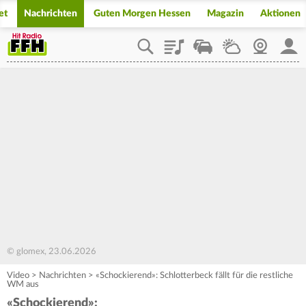
et
Nachrichten
Guten Morgen Hessen
Magazin
Aktionen
Playlist
Staupilot
Wetter
Webcam
Mein
© glomex, 23.06.2026
Video
>
Nachrichten
>
«Schockierend»: Schlotterbeck fällt für die restliche
WM aus
«Schockierend»: