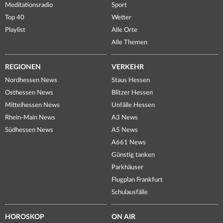
Meditationsradio
Sport
Top 40
Wetter
Playlist
Alle Orte
Alle Themen
REGIONEN
VERKEHR
Nordhessen News
Staus Hessen
Osthessen News
Blitzer Hessen
Mittelhessen News
Unfälle Hessen
Rhein-Main News
A3 News
Südhessen News
A5 News
A661 News
Günstig tanken
Parkhäuser
Flugplan Frankfurt
Schulausfälle
HOROSKOP
ON AIR