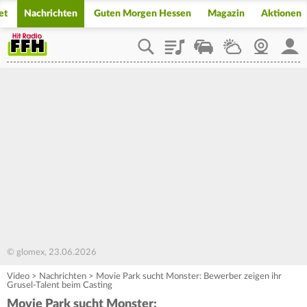
et
Nachrichten
Guten Morgen Hessen
Magazin
Aktionen
Playlist
Staupilot
Wetter
Webcam
Mein
© glomex, 23.06.2026
Video
>
Nachrichten
>
Movie Park sucht Monster: Bewerber zeigen ihr
Grusel-Talent beim Casting
Movie Park sucht Monster: