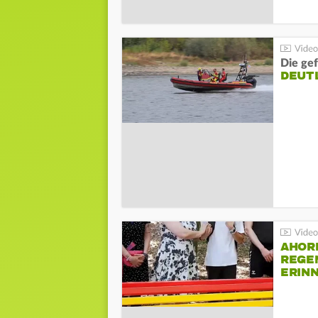
Die gef
DEUT
AHOR
REGE
ERIN
BEIM 