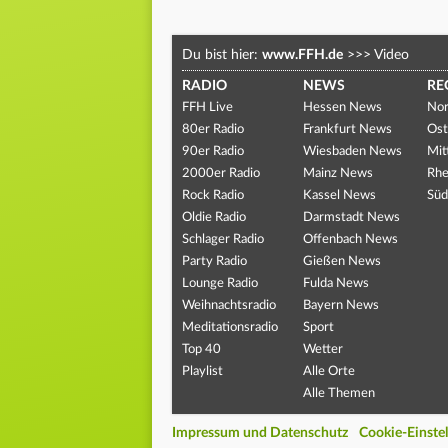
Du bist hier:
www.FFH.de
>>>
Video
RADIO
NEWS
RE
FFH Live
Hessen News
Nor
80er Radio
Frankfurt News
Ost
90er Radio
Wiesbaden News
Mit
2000er Radio
Mainz News
Rhe
Rock Radio
Kassel News
Süd
Oldie Radio
Darmstadt News
Schlager Radio
Offenbach News
Party Radio
Gießen News
Lounge Radio
Fulda News
Weihnachtsradio
Bayern News
Meditationsradio
Sport
Top 40
Wetter
Playlist
Alle Orte
Alle Themen
Impressum und Datenschutz
Cookie-Einste