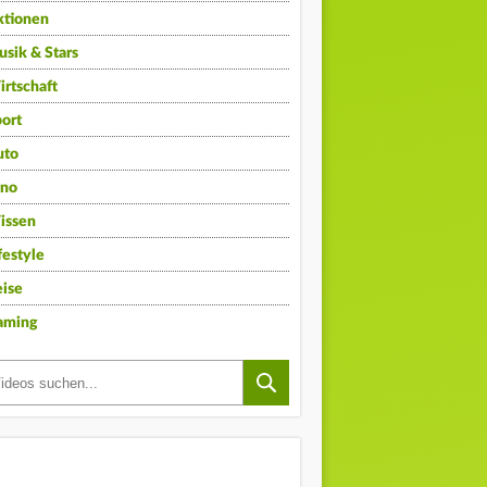
ktionen
sik & Stars
rtschaft
ort
uto
ino
issen
festyle
ise
aming