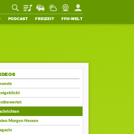
Playlist
Staupilot
Wetter
Webcam
Mein FFH
O
PODCAST
FREIZEIT
FFH-WELT
IDEOS
eueste
stgeklickt
estbewertet
achrichten
uten Morgen Hessen
agazin