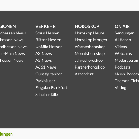
GIONEN
VERKEHR
HOROSKOP
ON AIR
dhessen News
Staus Hessen
Horoskop Heute
Sendungen
hessen News
Blitzer Hessen
Horoskop Morgen
Aktionen
telhessen News
Unfälle Hessen
Wochenhoroskop
Videos
in-Main News
A3 News
Monatshoroskop
Webcams
hessen News
A5 News
Jahreshoroskop
Moderatoren
A661 News
Partnerhoroskop
Podcasts
Günstig tanken
Aszendent
News-Podcas
Parkhäuser
Themen-Tick
Flugplan Frankfurt
Voting
Schulausfälle
llungen