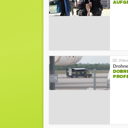
AUFG
Drohnen
DOBR
PROF