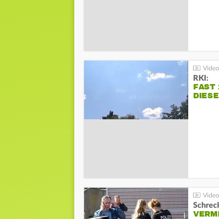
RKI:
FAST 
DIES
Schreck
VERM