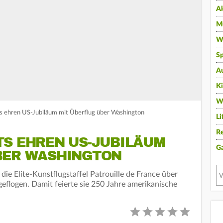
A
Mu
Wi
Sp
A
K
W
ts ehren US-Jubiläum mit Überflug über Washington
Li
Re
TS EHREN US-JUBILÄUM
G
BER WASHINGTON
die Elite-Kunstflugstaffel Patrouille de France über
flogen. Damit feierte sie 250 Jahre amerikanische