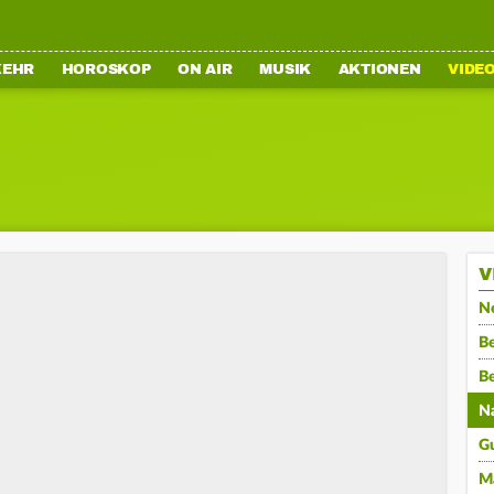
KEHR
HOROSKOP
ON AIR
MUSIK
AKTIONEN
VIDE
V
N
Be
B
N
G
M