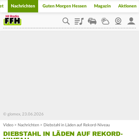
et
Nachrichten
Guten Morgen Hessen
Magazin
Aktionen
Playlist
Staupilot
Wetter
Webcam
Mein
© glomex, 23.06.2026
Video
>
Nachrichten
>
Diebstahl in Läden auf Rekord-Niveau
DIEBSTAHL IN LÄDEN AUF REKORD-