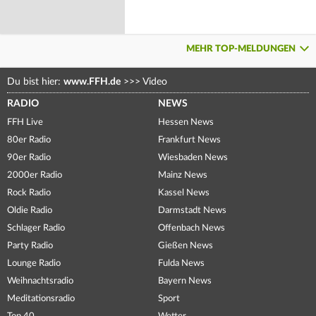
MEHR TOP-MELDUNGEN
Du bist hier:
www.FFH.de
>>>
Video
RADIO
NEWS
FFH Live
Hessen News
80er Radio
Frankfurt News
90er Radio
Wiesbaden News
2000er Radio
Mainz News
Rock Radio
Kassel News
Oldie Radio
Darmstadt News
Schlager Radio
Offenbach News
Party Radio
Gießen News
Lounge Radio
Fulda News
Weihnachtsradio
Bayern News
Meditationsradio
Sport