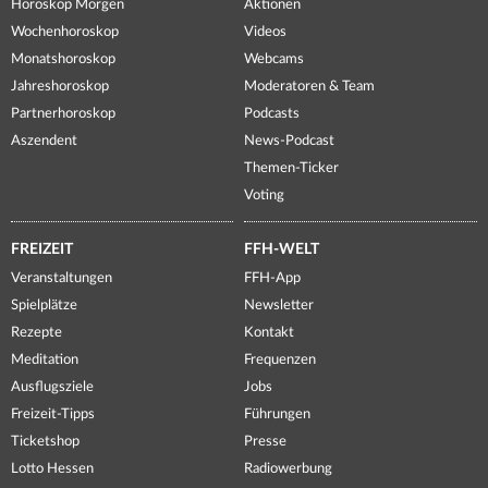
Horoskop Morgen
Aktionen
Wochenhoroskop
Videos
Monatshoroskop
Webcams
Jahreshoroskop
Moderatoren & Team
Partnerhoroskop
Podcasts
Aszendent
News-Podcast
Themen-Ticker
Voting
FREIZEIT
FFH-WELT
Veranstaltungen
FFH-App
Spielplätze
Newsletter
Rezepte
Kontakt
Meditation
Frequenzen
Ausflugsziele
Jobs
Freizeit-Tipps
Führungen
Ticketshop
Presse
Lotto Hessen
Radiowerbung