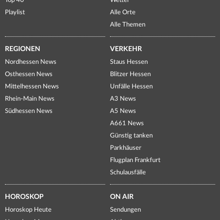
Top 40
Wetter
Playlist
Alle Orte
Alle Themen
REGIONEN
VERKEHR
Nordhessen News
Staus Hessen
Osthessen News
Blitzer Hessen
Mittelhessen News
Unfälle Hessen
Rhein-Main News
A3 News
Südhessen News
A5 News
A661 News
Günstig tanken
Parkhäuser
Flugplan Frankfurt
Schulausfälle
HOROSKOP
ON AIR
Horoskop Heute
Sendungen