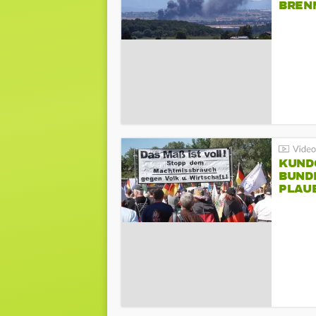
BREN
KUND
BUND
PLAU
GEGE