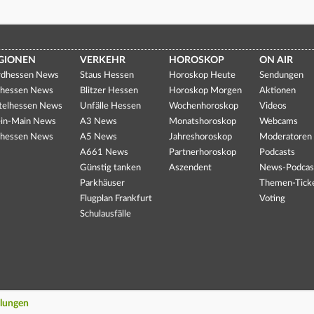
GIONEN
VERKEHR
HOROSKOP
ON AIR
dhessen News
Staus Hessen
Horoskop Heute
Sendungen
hessen News
Blitzer Hessen
Horoskop Morgen
Aktionen
telhessen News
Unfälle Hessen
Wochenhoroskop
Videos
in-Main News
A3 News
Monatshoroskop
Webcams
hessen News
A5 News
Jahreshoroskop
Moderatoren
A661 News
Partnerhoroskop
Podcasts
Günstig tanken
Aszendent
News-Podcas
Parkhäuser
Themen-Tick
Flugplan Frankfurt
Voting
Schulausfälle
llungen