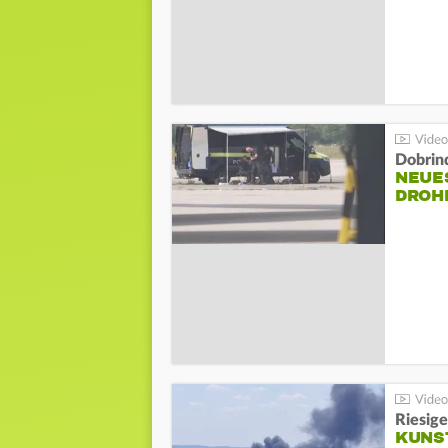
Dobrin
NEUE
DROH
Riesige
KUNS