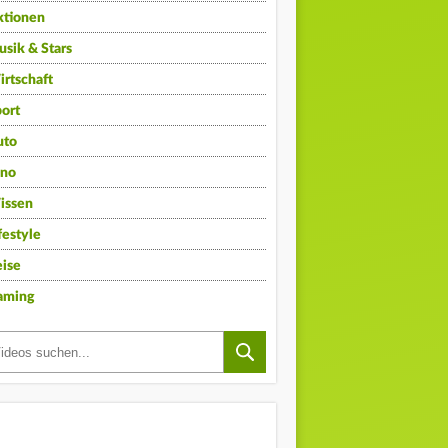
ktionen
sik & Stars
rtschaft
ort
uto
ino
issen
festyle
ise
aming