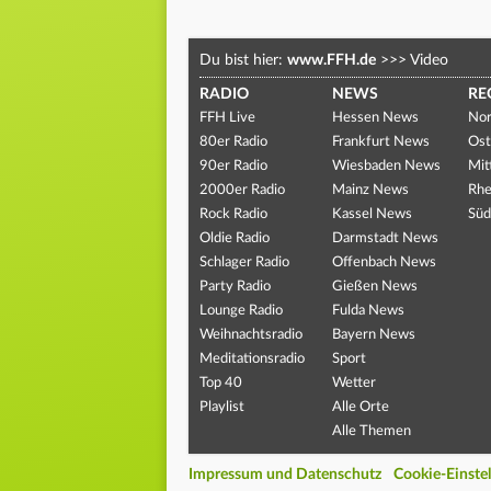
Du bist hier:
www.FFH.de
>>>
Video
RADIO
NEWS
RE
FFH Live
Hessen News
Nor
80er Radio
Frankfurt News
Ost
90er Radio
Wiesbaden News
Mit
2000er Radio
Mainz News
Rhe
Rock Radio
Kassel News
Süd
Oldie Radio
Darmstadt News
Schlager Radio
Offenbach News
Party Radio
Gießen News
Lounge Radio
Fulda News
Weihnachtsradio
Bayern News
Meditationsradio
Sport
Top 40
Wetter
Playlist
Alle Orte
Alle Themen
Impressum und Datenschutz
Cookie-Einste