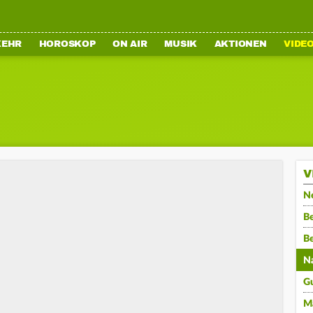
KEHR
HOROSKOP
ON AIR
MUSIK
AKTIONEN
VIDE
V
N
Be
B
N
G
M