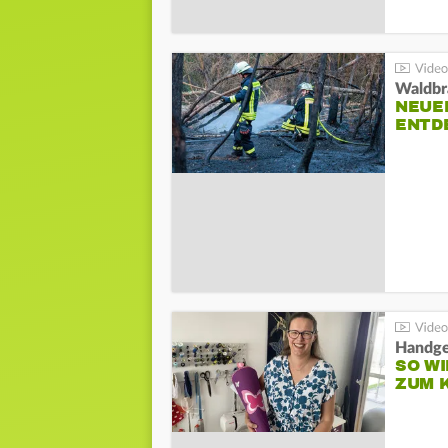
Waldbr
NEUE
ENTD
Handge
SO WI
ZUM 