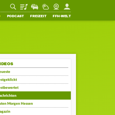
Playlist
Staupilot
Wetter
Webcam
Mein FFH
O
PODCAST
FREIZEIT
FFH-WELT
IDEOS
eueste
stgeklickt
estbewertet
achrichten
uten Morgen Hessen
agazin