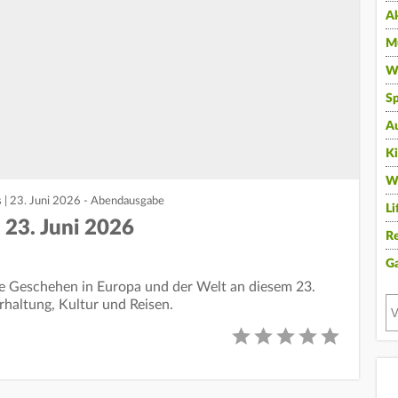
A
Mu
Wi
Sp
A
K
W
 | 23. Juni 2026 - Abendausgabe
Li
 23. Juni 2026
Re
G
lle Geschehen in Europa und der Welt an diesem 23.
erhaltung, Kultur und Reisen.