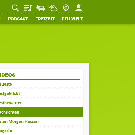
Playlist
Staupilot
Wetter
Webcam
Mein FFH
O
PODCAST
FREIZEIT
FFH-WELT
IDEOS
eueste
stgeklickt
estbewertet
achrichten
uten Morgen Hessen
agazin