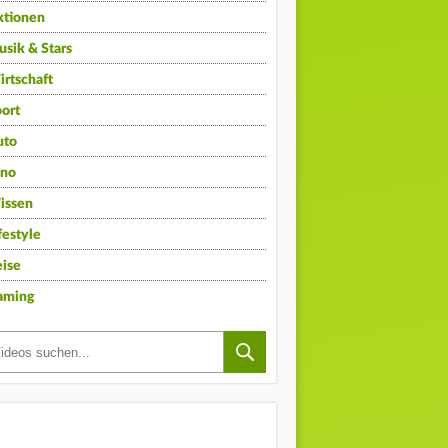
ktionen
sik & Stars
rtschaft
ort
uto
ino
issen
festyle
ise
aming