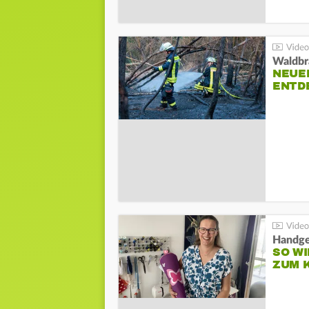
Waldbr
NEUE
ENTD
Handge
SO WI
ZUM 