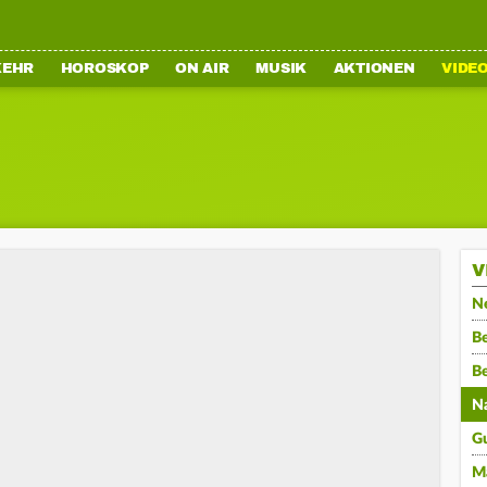
KEHR
HOROSKOP
ON AIR
MUSIK
AKTIONEN
VIDE
V
N
Be
B
N
G
M