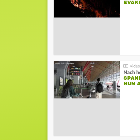
EVAK
Nach he
SPAN
NUN 