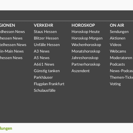
GIONEN
VERKEHR
HOROSKOP
ON AIR
dhessen News
Staus Hessen
Horoskop Heute
Sendungen
hessen News
Blitzer Hessen
Horoskop Morgen
Aktionen
telhessen News
Unfälle Hessen
Wochenhoroskop
Videos
in-Main News
A3 News
Monatshoroskop
Webcams
hessen News
A5 News
Jahreshoroskop
Moderatoren
A661 News
Partnerhoroskop
Podcasts
Günstig tanken
Aszendent
News-Podcas
Parkhäuser
Themen-Tick
Flugplan Frankfurt
Voting
Schulausfälle
llungen