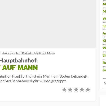
A
Mu
Wi
Sp
A
K
W
r Hauptbahnhof: Polizei schießt auf Mann
Li
 Hauptbahnhof:
Re
 AUF MANN
G
hnhof Frankfurt wird ein Mann am Boden behandelt.
 der Straßenbahnverkehr wurde gestoppt.