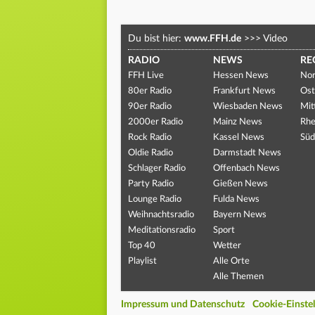
Du bist hier:
www.FFH.de
>>>
Video
RADIO
NEWS
RE
FFH Live
Hessen News
Nor
80er Radio
Frankfurt News
Ost
90er Radio
Wiesbaden News
Mit
2000er Radio
Mainz News
Rhe
Rock Radio
Kassel News
Süd
Oldie Radio
Darmstadt News
Schlager Radio
Offenbach News
Party Radio
Gießen News
Lounge Radio
Fulda News
Weihnachtsradio
Bayern News
Meditationsradio
Sport
Top 40
Wetter
Playlist
Alle Orte
Alle Themen
Impressum und Datenschutz
Cookie-Einste