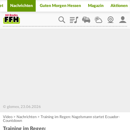
et
Nachrichten
Guten Morgen Hessen
Magazin
Aktionen
Playlist
Staupilot
Wetter
Webcam
Mein
© glomex, 23.06.2026
Video
>
Nachrichten
>
Training im Regen: Nagelsmann startet Ecuador-
Countdown
Training im Regen: