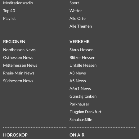
Meditationsradio
Sport
Top 40
Wetter
Playlist
Alle Orte
Alle Themen
REGIONEN
VERKEHR
Nordhessen News
Staus Hessen
Osthessen News
Blitzer Hessen
Mittelhessen News
Unfälle Hessen
Rhein-Main News
A3 News
Südhessen News
A5 News
A661 News
Günstig tanken
Parkhäuser
Flugplan Frankfurt
Schulausfälle
HOROSKOP
ON AIR