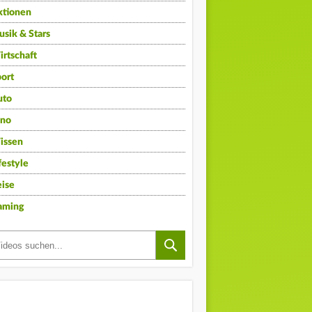
ktionen
sik & Stars
rtschaft
ort
uto
ino
issen
festyle
ise
aming