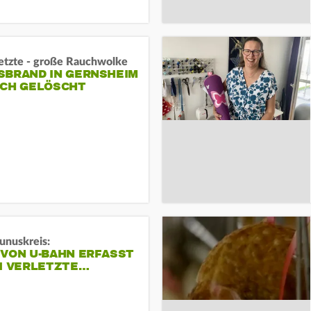
letzte - große Rauchwolke
BRAND IN GERNSHEIM E
CH GELÖSCHT
unuskreis:
 VON U-BAHN ERFASST
EI VERLETZTE…