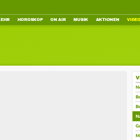
KEHR
HOROSKOP
ON AIR
MUSIK
AKTIONEN
VIDE
V
N
Be
B
N
G
M