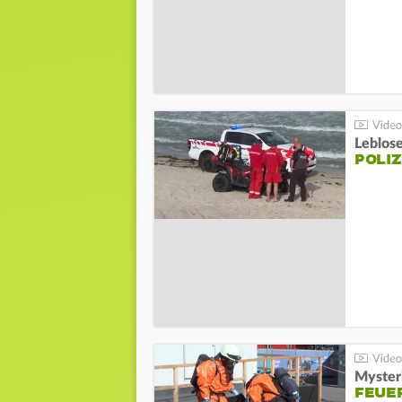
Leblos
POLIZ
Mysteri
FEUE