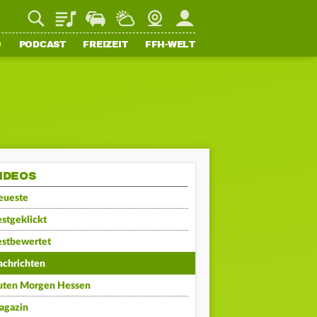
Playlist
Staupilot
Wetter
Webcam
Mein FFH
O
PODCAST
FREIZEIT
FFH-WELT
IDEOS
eueste
stgeklickt
estbewertet
achrichten
uten Morgen Hessen
agazin