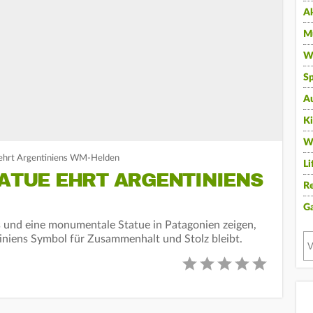
A
Mu
Wi
Sp
A
K
W
 ehrt Argentiniens WM-Helden
Li
TATUE EHRT ARGENTINIENS
Re
G
s und eine monumentale Statue in Patagonien zeigen,
iniens Symbol für Zusammenhalt und Stolz bleibt.