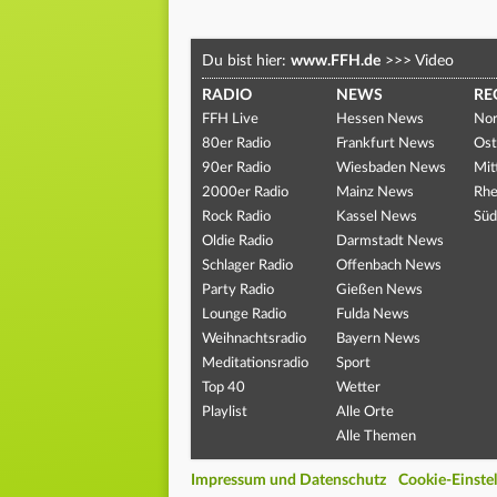
Du bist hier:
www.FFH.de
>>>
Video
RADIO
NEWS
RE
FFH Live
Hessen News
Nor
80er Radio
Frankfurt News
Ost
90er Radio
Wiesbaden News
Mit
2000er Radio
Mainz News
Rhe
Rock Radio
Kassel News
Süd
Oldie Radio
Darmstadt News
Schlager Radio
Offenbach News
Party Radio
Gießen News
Lounge Radio
Fulda News
Weihnachtsradio
Bayern News
Meditationsradio
Sport
Top 40
Wetter
Playlist
Alle Orte
Alle Themen
Impressum und Datenschutz
Cookie-Einste