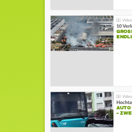
10 Ver
GROSS
NDLI
Hochta
AUTO
– ZW