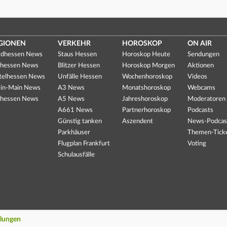
GIONEN
VERKEHR
HOROSKOP
ON AIR
dhessen News
Staus Hessen
Horoskop Heute
Sendungen
hessen News
Blitzer Hessen
Horoskop Morgen
Aktionen
telhessen News
Unfälle Hessen
Wochenhoroskop
Videos
in-Main News
A3 News
Monatshoroskop
Webcams
hessen News
A5 News
Jahreshoroskop
Moderatoren
A661 News
Partnerhoroskop
Podcasts
Günstig tanken
Aszendent
News-Podcas
Parkhäuser
Themen-Tick
Flugplan Frankfurt
Voting
Schulausfälle
llungen