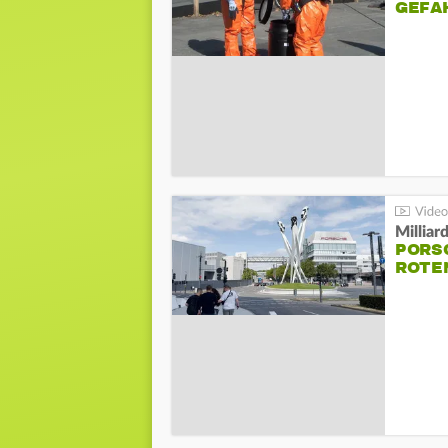
GEFA
Millia
PORSC
ROTE