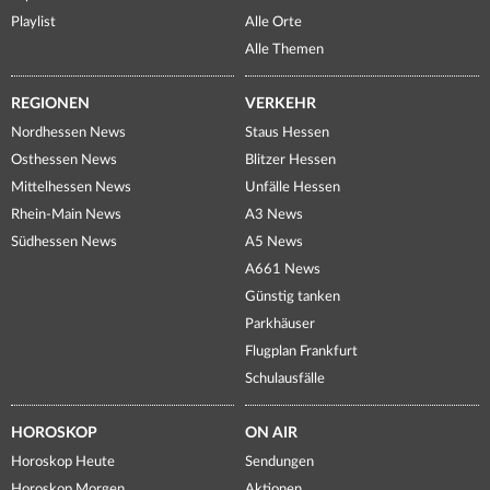
Playlist
Alle Orte
Alle Themen
REGIONEN
VERKEHR
Nordhessen News
Staus Hessen
Osthessen News
Blitzer Hessen
Mittelhessen News
Unfälle Hessen
Rhein-Main News
A3 News
Südhessen News
A5 News
A661 News
Günstig tanken
Parkhäuser
Flugplan Frankfurt
Schulausfälle
HOROSKOP
ON AIR
Horoskop Heute
Sendungen
Horoskop Morgen
Aktionen