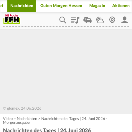
et
Nachrichten
Guten Morgen Hessen
Magazin
Aktionen
Playlist
Staupilot
Wetter
Webcam
Mein
© glomex, 24.06.2026
Video
>
Nachrichten
>
Nachrichten des Tages | 24. Juni 2026 -
Morgenausgabe
Nachrichten des Tages | 24. Juni 2026