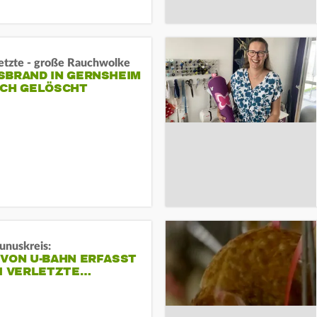
letzte - große Rauchwolke
BRAND IN GERNSHEIM E
CH GELÖSCHT
unuskreis:
 VON U-BAHN ERFASST
EI VERLETZTE…