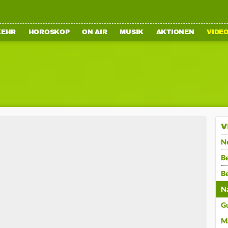
KEHR
HOROSKOP
ON AIR
MUSIK
AKTIONEN
VIDE
V
N
Be
B
N
G
M