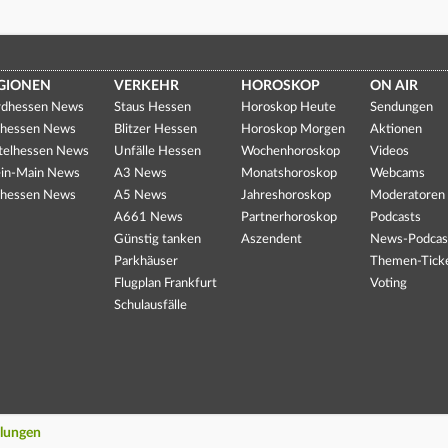
GIONEN
VERKEHR
HOROSKOP
ON AIR
dhessen News
Staus Hessen
Horoskop Heute
Sendungen
hessen News
Blitzer Hessen
Horoskop Morgen
Aktionen
telhessen News
Unfälle Hessen
Wochenhoroskop
Videos
in-Main News
A3 News
Monatshoroskop
Webcams
hessen News
A5 News
Jahreshoroskop
Moderatoren
A661 News
Partnerhoroskop
Podcasts
Günstig tanken
Aszendent
News-Podcas
Parkhäuser
Themen-Tick
Flugplan Frankfurt
Voting
Schulausfälle
llungen