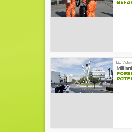
GEFA
Millia
PORSC
ROTE