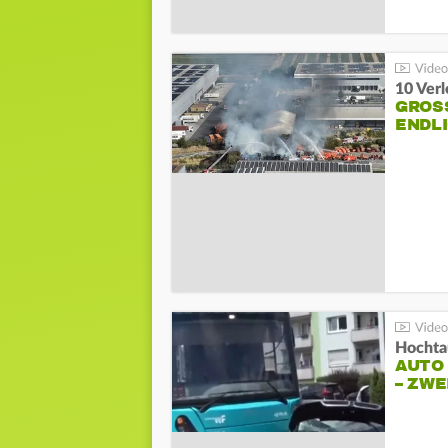
10 Ver
GROSS
NDLI
Hochta
AUTO
– ZW