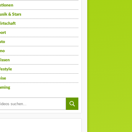
ktionen
sik & Stars
rtschaft
ort
uto
ino
issen
festyle
ise
aming