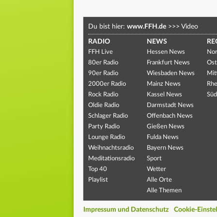
Du bist hier:
www.FFH.de
>>>
Video
RADIO
NEWS
RE
FFH Live
Hessen News
Nor
80er Radio
Frankfurt News
Ost
90er Radio
Wiesbaden News
Mit
2000er Radio
Mainz News
Rhe
Rock Radio
Kassel News
Süd
Oldie Radio
Darmstadt News
Schlager Radio
Offenbach News
Party Radio
Gießen News
Lounge Radio
Fulda News
Weihnachtsradio
Bayern News
Meditationsradio
Sport
Top 40
Wetter
Playlist
Alle Orte
Alle Themen
Impressum und Datenschutz
Cookie-Einste