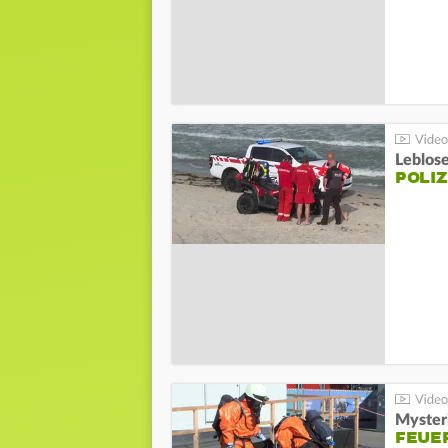
Leblos
POLIZ
Mysteri
FEUE