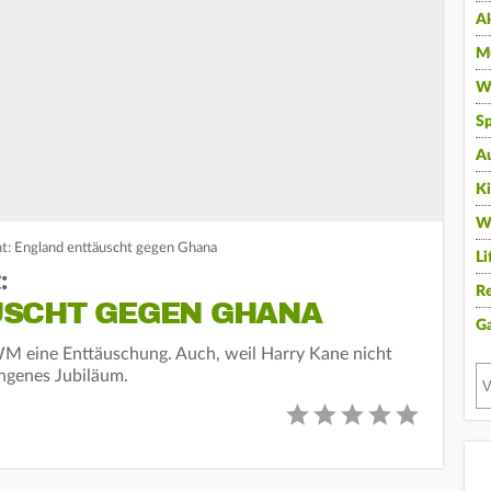
A
Mu
Wi
Sp
A
K
W
: England enttäuscht gegen Ghana
Li
:
Re
USCHT GEGEN GHANA
G
WM eine Enttäuschung. Auch, weil Harry Kane nicht
lungenes Jubiläum.