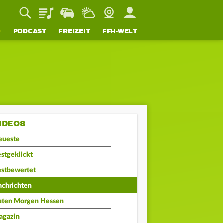
Playlist
Staupilot
Wetter
Webcam
Mein FFH
O
PODCAST
FREIZEIT
FFH-WELT
IDEOS
eueste
stgeklickt
estbewertet
achrichten
uten Morgen Hessen
agazin