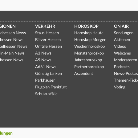
GIONEN
VERKEHR
HOROSKOP
ON AIR
dhessen News
Staus Hessen
Horoskop Heute
Sendungen
hessen News
Blitzer Hessen
Horoskop Morgen
Aktionen
telhessen News
Unfälle Hessen
Wochenhoroskop
Videos
in-Main News
A3 News
Monatshoroskop
Webcams
hessen News
A5 News
Jahreshoroskop
Moderatoren
A661 News
Partnerhoroskop
Podcasts
Günstig tanken
Aszendent
News-Podcas
Parkhäuser
Themen-Tick
Flugplan Frankfurt
Voting
Schulausfälle
llungen