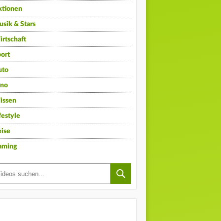
ktionen
sik & Stars
rtschaft
ort
uto
ino
issen
festyle
ise
aming