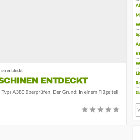
A
Mu
Wi
Sp
A
K
W
nen entdeckt
Li
ASCHINEN ENTDECKT
Re
Typs A380 überprüfen. Der Grund: In einem Flügelteil
G