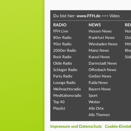
Du bist hier:
www.FFH.de
>>>
Video
RADIO
NEWS
RE
FFH Live
Hessen News
Nor
80er Radio
Frankfurt News
Ost
90er Radio
Wiesbaden News
Mit
2000er Radio
Mainz News
Rhe
Rock Radio
Kassel News
Süd
Oldie Radio
Darmstadt News
Schlager Radio
Offenbach News
Party Radio
Gießen News
Lounge Radio
Fulda News
Weihnachtsradio
Bayern News
Meditationsradio
Sport
Top 40
Wetter
Playlist
Alle Orte
Alle Themen
Impressum und Datenschutz
Cookie-Einste