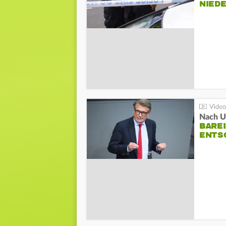
NIED
Nach Un
BAREI
NTSC