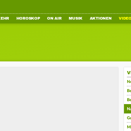
KEHR
HOROSKOP
ON AIR
MUSIK
AKTIONEN
VIDE
V
N
Be
B
N
G
M