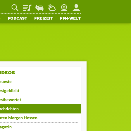
Playlist
Staupilot
Wetter
Webcam
Mein FFH
O
PODCAST
FREIZEIT
FFH-WELT
IDEOS
eueste
stgeklickt
estbewertet
achrichten
uten Morgen Hessen
agazin