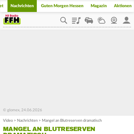
et
Nachrichten
Guten Morgen Hessen
Magazin
Aktionen
Playlist
Staupilot
Wetter
Webcam
Mein
© glomex, 24.06.2026
Video
>
Nachrichten
>
Mangel an Blutreserven dramatisch
MANGEL AN BLUTRESERVEN