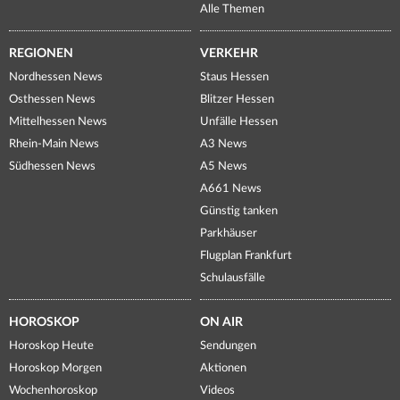
Alle Themen
REGIONEN
VERKEHR
Nordhessen News
Staus Hessen
Osthessen News
Blitzer Hessen
Mittelhessen News
Unfälle Hessen
Rhein-Main News
A3 News
Südhessen News
A5 News
A661 News
Günstig tanken
Parkhäuser
Flugplan Frankfurt
Schulausfälle
HOROSKOP
ON AIR
Horoskop Heute
Sendungen
Horoskop Morgen
Aktionen
Wochenhoroskop
Videos