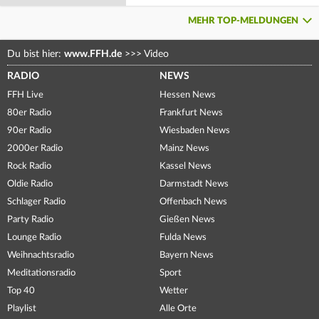
MEHR TOP-MELDUNGEN
Du bist hier:
www.FFH.de
>>>
Video
RADIO
NEWS
FFH Live
Hessen News
80er Radio
Frankfurt News
90er Radio
Wiesbaden News
2000er Radio
Mainz News
Rock Radio
Kassel News
Oldie Radio
Darmstadt News
Schlager Radio
Offenbach News
Party Radio
Gießen News
Lounge Radio
Fulda News
Weihnachtsradio
Bayern News
Meditationsradio
Sport
Top 40
Wetter
Playlist
Alle Orte