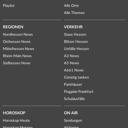
Playlist
Alle Orte
Alle Themen
REGIONEN
VERKEHR
Nordhessen News
Staus Hessen
Osthessen News
Blitzer Hessen
Mittelhessen News
Unfälle Hessen
Rhein-Main News
A3 News
Südhessen News
A5 News
A661 News
Günstig tanken
Parkhäuser
Flugplan Frankfurt
Schulausfälle
HOROSKOP
ON AIR
Horoskop Heute
Sendungen
Horoskop Morgen
Aktionen