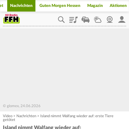
et
Nachrichten
Guten Morgen Hessen
Magazin
Aktionen
Playlist
Staupilot
Wetter
Webcam
Mein
© glomex, 24.06.2026
Video
>
Nachrichten
>
Island nimmt Walfang wieder auf: erste Tiere
getötet
Island nimmt Walfang wieder auf: