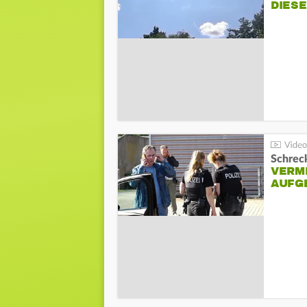
DIES
Schreck
VERM
AUFG