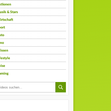
ktionen
sik & Stars
rtschaft
ort
uto
ino
issen
festyle
ise
aming