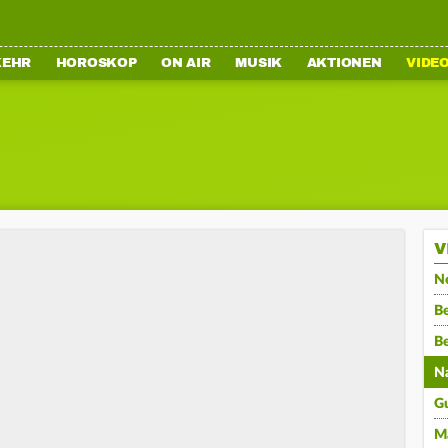
KEHR
HOROSKOP
ON AIR
MUSIK
AKTIONEN
VIDE
V
N
Be
B
N
G
M