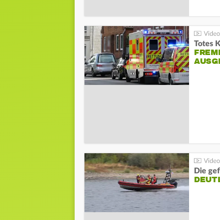
Totes 
FREM
AUSG
Die gef
DEUT