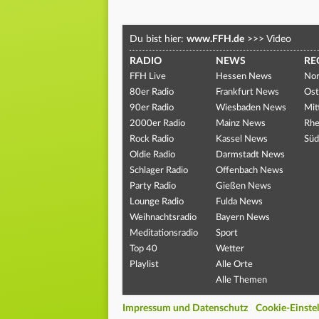
Du bist hier:
www.FFH.de
>>>
Video
RADIO
NEWS
RE
FFH Live
Hessen News
Nor
80er Radio
Frankfurt News
Ost
90er Radio
Wiesbaden News
Mit
2000er Radio
Mainz News
Rhe
Rock Radio
Kassel News
Süd
Oldie Radio
Darmstadt News
Schlager Radio
Offenbach News
Party Radio
Gießen News
Lounge Radio
Fulda News
Weihnachtsradio
Bayern News
Meditationsradio
Sport
Top 40
Wetter
Playlist
Alle Orte
Alle Themen
Impressum und Datenschutz
Cookie-Einste