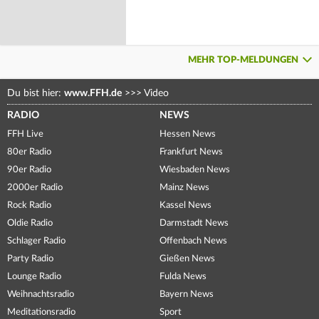
MEHR TOP-MELDUNGEN
Du bist hier:
www.FFH.de
>>>
Video
RADIO
NEWS
FFH Live
Hessen News
80er Radio
Frankfurt News
90er Radio
Wiesbaden News
2000er Radio
Mainz News
Rock Radio
Kassel News
Oldie Radio
Darmstadt News
Schlager Radio
Offenbach News
Party Radio
Gießen News
Lounge Radio
Fulda News
Weihnachtsradio
Bayern News
Meditationsradio
Sport