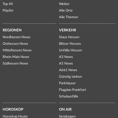
Top 40
Wetter
Playlist
Alle Orte
Alle Themen
REGIONEN
VERKEHR
Nordhessen News
Staus Hessen
Osthessen News
Blitzer Hessen
Mittelhessen News
Unfälle Hessen
Rhein-Main News
A3 News
Südhessen News
A5 News
A661 News
Günstig tanken
Parkhäuser
Flugplan Frankfurt
Schulausfälle
HOROSKOP
ON AIR
Horoskop Heute
Sendungen