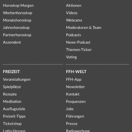
Horoskop Morgen
Aktionen
Wochenhoroskop
Videos
Monatshoroskop
Webcams
Jahreshoroskop
Moderatoren & Team
Partnerhoroskop
Podcasts
Aszendent
News-Podcast
Themen-Ticker
Voting
FREIZEIT
FFH-WELT
Veranstaltungen
FFH-App
Spielplätze
Newsletter
Rezepte
Kontakt
Meditation
Frequenzen
Ausflugsziele
Jobs
Freizeit-Tipps
Führungen
Ticketshop
Presse
Lotto Hessen
Radiowerbung