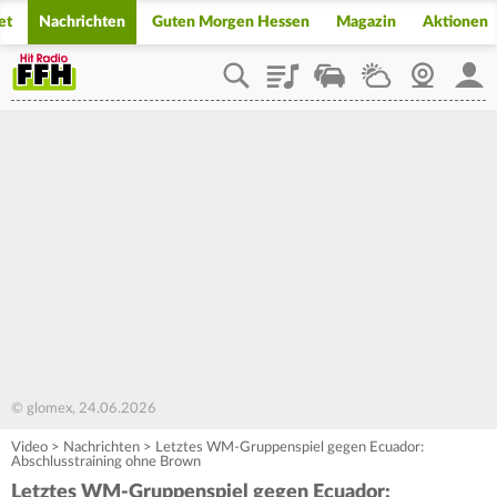
et
Nachrichten
Guten Morgen Hessen
Magazin
Aktionen
Playlist
Staupilot
Wetter
Webcam
Mein
© glomex, 24.06.2026
Video
>
Nachrichten
>
Letztes WM-Gruppenspiel gegen Ecuador:
Abschlusstraining ohne Brown
Letztes WM-Gruppenspiel gegen Ecuador: