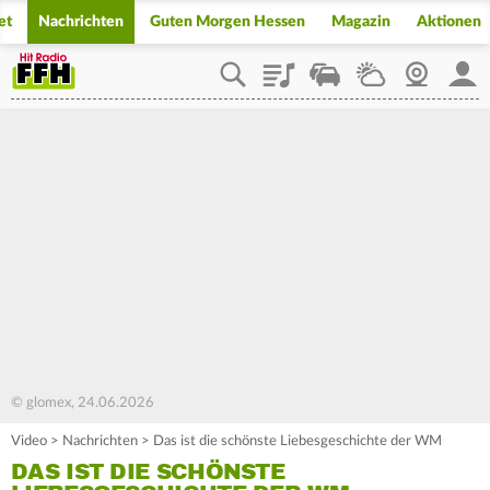
et
Nachrichten
Guten Morgen Hessen
Magazin
Aktionen
Playlist
Staupilot
Wetter
Webcam
Mein
© glomex, 24.06.2026
Video
>
Nachrichten
>
Das ist die schönste Liebesgeschichte der WM
DAS IST DIE SCHÖNSTE