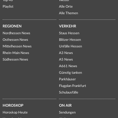
Top 40
Wetter
Playlist
Alle Orte
Alle Themen
REGIONEN
VERKEHR
Nordhessen News
Staus Hessen
Osthessen News
Blitzer Hessen
Mittelhessen News
Unfälle Hessen
Rhein-Main News
A3 News
Südhessen News
A5 News
A661 News
Günstig tanken
Parkhäuser
Flugplan Frankfurt
Schulausfälle
HOROSKOP
ON AIR
Horoskop Heute
Sendungen