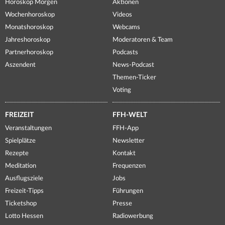
Horoskop Morgen
Aktionen
Wochenhoroskop
Videos
Monatshoroskop
Webcams
Jahreshoroskop
Moderatoren & Team
Partnerhoroskop
Podcasts
Aszendent
News-Podcast
Themen-Ticker
Voting
FREIZEIT
FFH-WELT
Veranstaltungen
FFH-App
Spielplätze
Newsletter
Rezepte
Kontakt
Meditation
Frequenzen
Ausflugsziele
Jobs
Freizeit-Tipps
Führungen
Ticketshop
Presse
Lotto Hessen
Radiowerbung