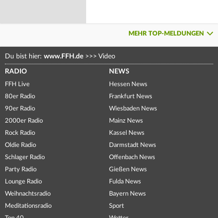
MEHR TOP-MELDUNGEN
Du bist hier:
www.FFH.de
>>>
Video
RADIO
NEWS
FFH Live
Hessen News
80er Radio
Frankfurt News
90er Radio
Wiesbaden News
2000er Radio
Mainz News
Rock Radio
Kassel News
Oldie Radio
Darmstadt News
Schlager Radio
Offenbach News
Party Radio
Gießen News
Lounge Radio
Fulda News
Weihnachtsradio
Bayern News
Meditationsradio
Sport