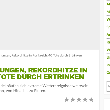
A
Mu
Wi
Sp
A
K
W
nungen, Rekordhitze in Frankreich, 40 Tote durch Ertrinken
Li
Re
UNGEN, REKORDHITZE IN
G
TOTE DURCH ERTRINKEN
el häufen sich extreme Wetterereignisse weltweit
n, von Hitze bis zu Fluten.