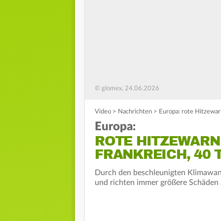
© glomex, 24.06.2026
Video
>
Nachrichten
>
Europa: rote Hitzewar
Europa:
ROTE HITZEWARN
FRANKREICH, 40 
Durch den beschleunigten Klimawand
und richten immer größere Schäden a