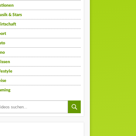
ktionen
sik & Stars
rtschaft
ort
uto
ino
issen
festyle
ise
aming