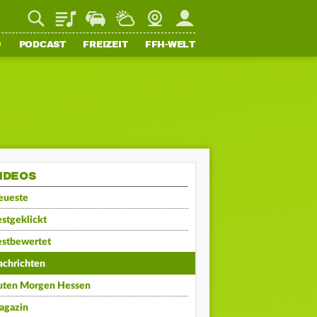
Playlist
Staupilot
Wetter
Webcam
Mein FFH
O
PODCAST
FREIZEIT
FFH-WELT
IDEOS
eueste
stgeklickt
estbewertet
achrichten
uten Morgen Hessen
agazin