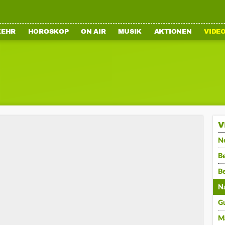
KEHR
HOROSKOP
ON AIR
MUSIK
AKTIONEN
VIDE
V
N
Be
B
N
G
M