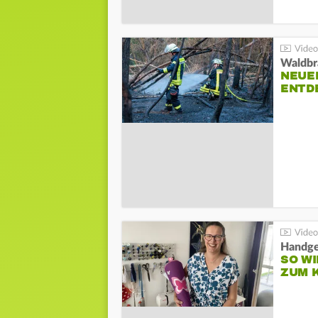
Waldbr
NEUE
ENTD
Handge
SO WI
ZUM 