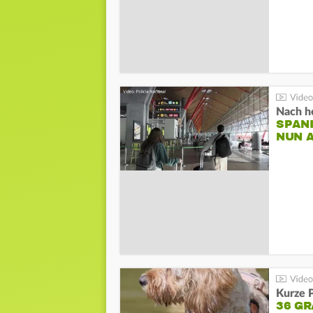
Nach he
SPAN
NUN 
Kurze P
36 G