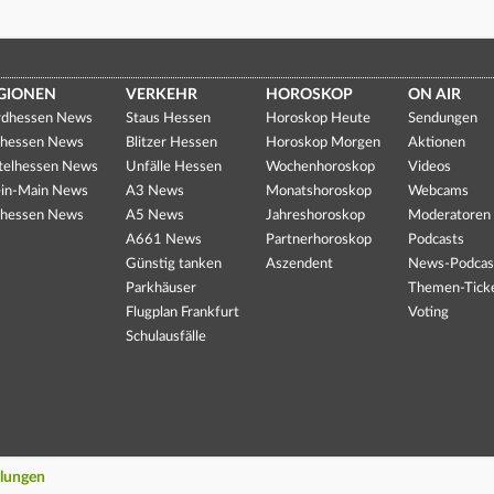
GIONEN
VERKEHR
HOROSKOP
ON AIR
dhessen News
Staus Hessen
Horoskop Heute
Sendungen
hessen News
Blitzer Hessen
Horoskop Morgen
Aktionen
telhessen News
Unfälle Hessen
Wochenhoroskop
Videos
in-Main News
A3 News
Monatshoroskop
Webcams
hessen News
A5 News
Jahreshoroskop
Moderatoren
A661 News
Partnerhoroskop
Podcasts
Günstig tanken
Aszendent
News-Podcas
Parkhäuser
Themen-Tick
Flugplan Frankfurt
Voting
Schulausfälle
llungen