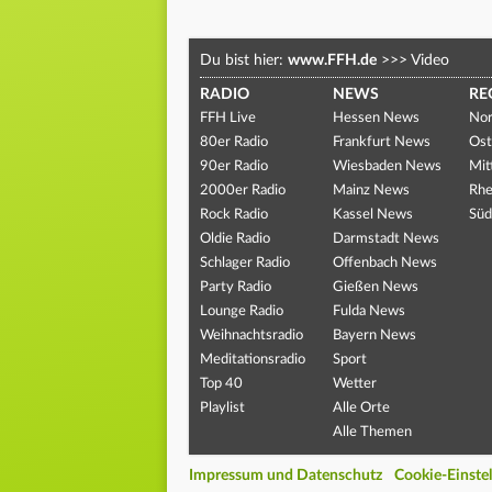
Du bist hier:
www.FFH.de
>>>
Video
RADIO
NEWS
RE
FFH Live
Hessen News
Nor
80er Radio
Frankfurt News
Ost
90er Radio
Wiesbaden News
Mit
2000er Radio
Mainz News
Rhe
Rock Radio
Kassel News
Süd
Oldie Radio
Darmstadt News
Schlager Radio
Offenbach News
Party Radio
Gießen News
Lounge Radio
Fulda News
Weihnachtsradio
Bayern News
Meditationsradio
Sport
Top 40
Wetter
Playlist
Alle Orte
Alle Themen
Impressum und Datenschutz
Cookie-Einste