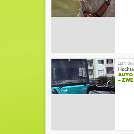
Hochta
AUTO
– ZW