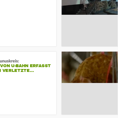
unuskreis:
 VON U-BAHN ERFASST
EI VERLETZTE…