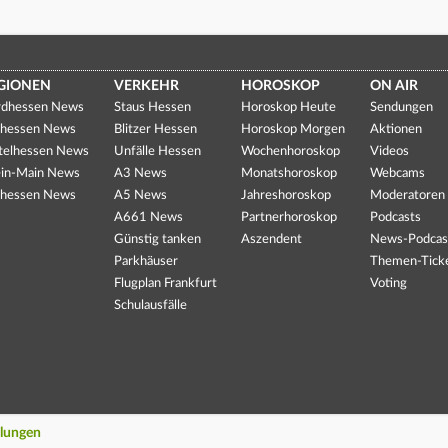
GIONEN
VERKEHR
HOROSKOP
ON AIR
dhessen News
Staus Hessen
Horoskop Heute
Sendungen
hessen News
Blitzer Hessen
Horoskop Morgen
Aktionen
telhessen News
Unfälle Hessen
Wochenhoroskop
Videos
in-Main News
A3 News
Monatshoroskop
Webcams
hessen News
A5 News
Jahreshoroskop
Moderatoren
A661 News
Partnerhoroskop
Podcasts
Günstig tanken
Aszendent
News-Podcas
Parkhäuser
Themen-Tick
Flugplan Frankfurt
Voting
Schulausfälle
llungen