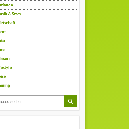
ktionen
sik & Stars
rtschaft
ort
uto
ino
issen
festyle
ise
aming