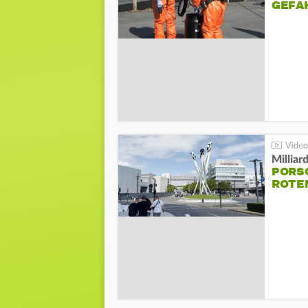
GEFA
Millia
PORSC
ROTE