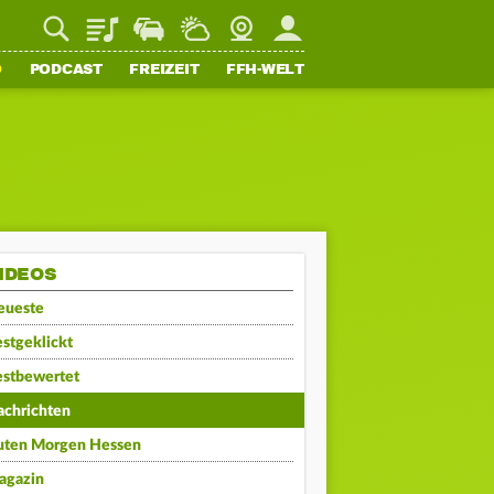
Playlist
Staupilot
Wetter
Webcam
Mein FFH
O
PODCAST
FREIZEIT
FFH-WELT
IDEOS
eueste
stgeklickt
estbewertet
achrichten
uten Morgen Hessen
agazin