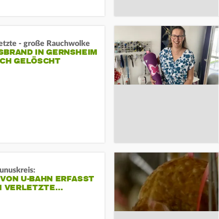
letzte - große Rauchwolke
BRAND IN GERNSHEIM E
CH GELÖSCHT
unuskreis:
 VON U-BAHN ERFASST
EI VERLETZTE…