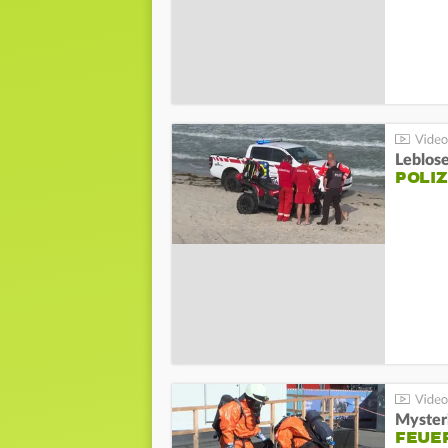
Leblos
POLIZ
Mysteri
FEUE