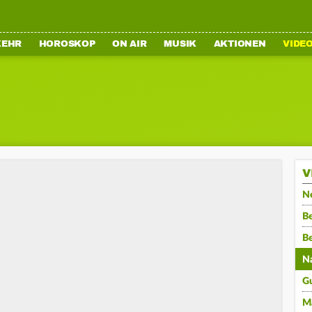
KEHR
HOROSKOP
ON AIR
MUSIK
AKTIONEN
VIDE
V
N
Be
B
N
G
M