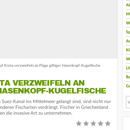
A
Mu
Wi
Sp
A
K
W
auf Kreta verzweifeln an Plage giftiger Hasenkopf-Kugelfische
Li
Re
ETA VERZWEIFELN AN
G
 HASENKOPF-KUGELFISCHE
Suez-Kanal ins Mittelmeer gelangt sind, sind nicht nur
 anderen Fischarten verdrängt. Fischer in Griechenland
gen die invasive Art zu unternehmen.