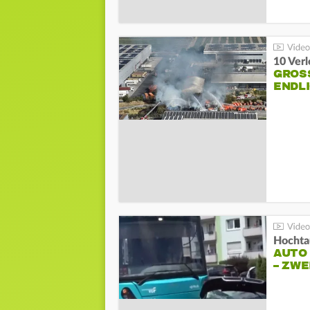
10 Ver
GROSS
NDLI
Hochta
AUTO
– ZW