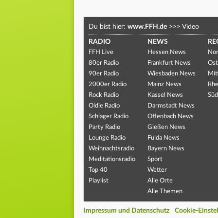
Du bist hier:
www.FFH.de
>>>
Video
RADIO
NEWS
RE
FFH Live
Hessen News
Nor
80er Radio
Frankfurt News
Ost
90er Radio
Wiesbaden News
Mit
2000er Radio
Mainz News
Rhe
Rock Radio
Kassel News
Süd
Oldie Radio
Darmstadt News
Schlager Radio
Offenbach News
Party Radio
Gießen News
Lounge Radio
Fulda News
Weihnachtsradio
Bayern News
Meditationsradio
Sport
Top 40
Wetter
Playlist
Alle Orte
Alle Themen
Impressum und Datenschutz
Cookie-Einste